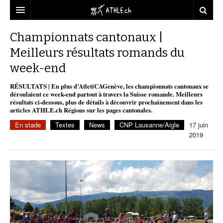
ACCUEIL
Championnats cantonaux |
Meilleurs résultats romands du
DOSSIERS
week-end
STATISTIQUES
CHRONIQUES
RÉSULTATS | En plus d’AtletiCAGenève, les championnats cantonaux se
PARTENAIRES
STATISTIQUES
TOUT
déroulaient ce week-end partout à travers la Suisse romande. Meilleurs
REPORTAGES
résultats ci-dessous, plus de détails à découvrir prochainement dans les
articles ATHLE.ch Régions sur les pages cantonales.
VIDEOS
MINIMA
CNP
MICHEL HERREN
DOPAGE
En stade
Textes
News
CNP Lausanne/Aigle
17 juin
PARTENAIRES
ATHLE.CH
2019
GALERIES
CLUBS PARTENAIRES
ATHLE.CH RÉGIONS
CLUB D’ATHLÉTISME
FÉDÉRATION
ATHLE.CH VINTAGE
TOUS SUPPORTERS D’ATHLE.CH !
CNP LAUSANNE/AIGLE
TOUS SUPPORTERS D’ATHLE.CH !
CHARTE ÉDITORIALE
ATHLE.CH RÉGIONS | GENÈVE
TIMELINE
PUBLICITÉ
NOUS CONTACTER
ATHLE.CH RÉGIONS | JURA
BIOGRAPHIES