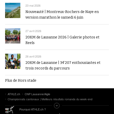
23 mai 2026
Nouveauté | Montreux-Rochers de Naye en
version marathon le samedi 6 juin
27 avril 2026
20KM de Lausanne 2026 | Galerie photos et
Reels
26 avril 2026
20KM de Lausanne | 34’207 enthousiastes et
trois records du parcours
Plus de Hors stade
ATHLE.ch
CNP Lausanne/Aigle
Championnats cantonaux | Meilleurs résultats romands du week-end
Pourquoi ATHLE.ch ?