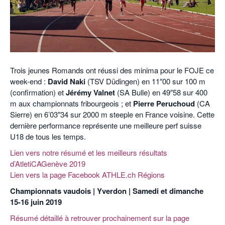
POURQUOI ATHLE.CH ?
ATHLE.CH RÉGIONS | VAUD
HIGHLIGHTS
LIVRES
Trois jeunes Romands ont réussi des minima pour le FOJE ce
week-end :
David Naki
(TSV Düdingen) en 11″00 sur 100 m
(confirmation) et
Jérémy Valnet
(SA Bulle) en 49″58 sur 400
m aux championnats fribourgeois ; et
Pierre Peruchoud
(CA
Sierre) en 6’03″34 sur 2000 m steeple en France voisine. Cette
dernière performance représente une meilleure perf suisse
U18 de tous les temps.
Lien vers notre résumé et les meilleurs résultats
d’AtletiCAGenève 2019
Lien vers la page Facebook ATHLE.ch Régions
Championnats vaudois | Yverdon | Samedi et dimanche
15-16 juin 2019
Résumé détaillé à retrouver prochainement sur la page