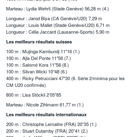
Marteau : Lydia Wehrli (Stade Genève) 56,28 m (4.)
Longueur : Jarod Biya (CA Genève/U20) 7,29 m
Longueur : Louis Mallet (Stade Genève/U20) 6,71 m
Longueur : Célia Jaccard (Lausanne-Sports) 5,90 m
Les meilleurs résultats suisses
100 m : Mujinga Kambundj 11″16 (1.)
100 m : Ajla Del Ponte 11″56 (7.)
100 m : Salomé Kora 11″58 (8.)
100 m : Silvan Wicki 10″48 (6.)
400 m : Ricky Petrucciani 47″30 (6. Série 2/minima pour les
CM U20 confirmés)
800 m : Lisa Stöckli 2’05″85
Marteau : Nicole Zihlmann 61,77 m (1.)
Les meilleurs résultats internationaux
200 m : Christophe Lemaitre (FRA) 20”35 (1.)
200 m : Stuart Dutamby (FRA) 20”41 (2.)