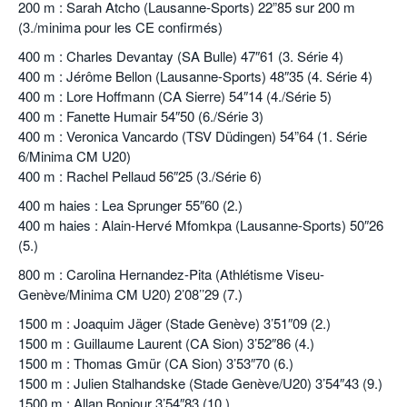
200 m : Sarah Atcho (Lausanne-Sports) 22”85 sur 200 m
(3./minima pour les CE confirmés)
400 m : Charles Devantay (SA Bulle) 47″61 (3. Série 4)
400 m : Jérôme Bellon (Lausanne-Sports) 48″35 (4. Série 4)
400 m : Lore Hoffmann (CA Sierre) 54″14 (4./Série 5)
400 m : Fanette Humair 54″50 (6./Série 3)
400 m : Veronica Vancardo (TSV Düdingen) 54”64 (1. Série
6/Minima CM U20)
400 m : Rachel Pellaud 56″25 (3./Série 6)
400 m haies : Lea Sprunger 55″60 (2.)
400 m haies : Alain-Hervé Mfomkpa (Lausanne-Sports) 50″26
(5.)
800 m : Carolina Hernandez-Pita (Athlétisme Viseu-
Genève/Minima CM U20) 2’08’’29 (7.)
1500 m : Joaquim Jäger (Stade Genève) 3’51″09 (2.)
1500 m : Guillaume Laurent (CA Sion) 3’52″86 (4.)
1500 m : Thomas Gmür (CA Sion) 3’53″70 (6.)
1500 m : Julien Stalhandske (Stade Genève/U20) 3’54″43 (9.)
1500 m : Allan Bonjour 3’54″83 (10.)