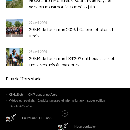
Nouveauté | Montreux-Rochers de Naye en
version marathon le samedi 6 juin
27 avril 2026
20KM de Lausanne 2026 | Galerie photos et
Reels
26 avril 2026
20KM de Lausanne | 34’207 enthousiastes et
trois records du parcours
Plus de Hors stade
ATHLE.ch
CNP Lausanne/Aigle
Vidéos et résultats | Exploits suisses et internationaux : super édition
d’AtletiCAGenève
Pourquoi ATHLE.ch ?
Nous contacter