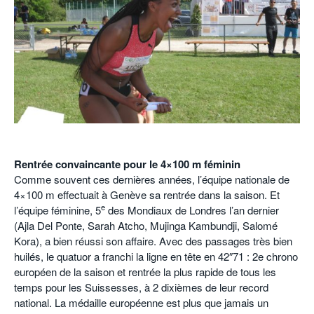
POURQUOI ATHLE.CH ?
ATHLE.CH RÉGIONS | VAUD
HIGHLIGHTS
LIVRES
Rentrée convaincante pour le 4×100 m féminin
Comme souvent ces dernières années, l’équipe nationale de
4×100 m effectuait à Genève sa rentrée dans la saison. Et
e
l’équipe féminine, 5
des Mondiaux de Londres l’an dernier
(Ajla Del Ponte, Sarah Atcho, Mujinga Kambundji, Salomé
Kora), a bien réussi son affaire. Avec des passages très bien
huilés, le quatuor a franchi la ligne en tête en 42″71 : 2e chrono
européen de la saison et rentrée la plus rapide de tous les
temps pour les Suissesses, à 2 dixièmes de leur record
national. La médaille européenne est plus que jamais un