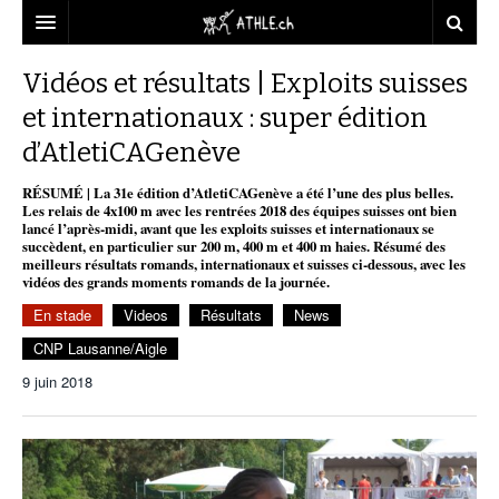
ACCUEIL
Vidéos et résultats | Exploits suisses
et internationaux : super édition
DOSSIERS
d’AtletiCAGenève
STATISTIQUES
CHRONIQUES
RÉSUMÉ | La 31e édition d’AtletiCAGenève a été l’une des plus belles.
PARTENAIRES
STATISTIQUES
TOUT
Les relais de 4x100 m avec les rentrées 2018 des équipes suisses ont bien
REPORTAGES
lancé l’après-midi, avant que les exploits suisses et internationaux se
succèdent, en particulier sur 200 m, 400 m et 400 m haies. Résumé des
VIDEOS
MINIMA
CNP
MICHEL HERREN
DOPAGE
meilleurs résultats romands, internationaux et suisses ci-dessous, avec les
vidéos des grands moments romands de la journée.
PARTENAIRES
ATHLE.CH
GALERIES
En stade
Videos
Résultats
News
CLUBS PARTENAIRES
ATHLE.CH RÉGIONS
CLUB D’ATHLÉTISME
CNP Lausanne/Aigle
9 juin 2018
FÉDÉRATION
ATHLE.CH VINTAGE
TOUS SUPPORTERS D’ATHLE.CH !
CNP LAUSANNE/AIGLE
TOUS SUPPORTERS D’ATHLE.CH !
CHARTE ÉDITORIALE
ATHLE.CH RÉGIONS | GENÈVE
TIMELINE
PUBLICITÉ
NOUS CONTACTER
ATHLE.CH RÉGIONS | JURA
BIOGRAPHIES