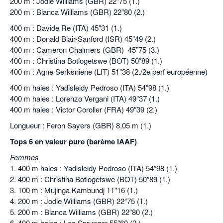
200 m : Jodie Williams (GBR) 22”75 (1.)
200 m : Bianca Williams (GBR) 22”80 (2.)
400 m : Davide Re (ITA) 45″31 (1.)
400 m : Donald Blair-Sanford (ISR) 45”49 (2.)
400 m : Cameron Chalmers (GBR) 45”75 (3.)
400 m : Christina Botlogetswe (BOT) 50″89 (1.)
400 m : Agne Serksniene (LIT) 51”38 (2./2e perf européenne)
400 m haies : Yadisleidy Pedroso (ITA) 54″98 (1.)
400 m haies : Lorenzo Vergani (ITA) 49”37 (1.)
400 m haies : Victor Coroller (FRA) 49″39 (2.)
Longueur : Feron Sayers (GBR) 8,05 m (1.)
Tops 6 en valeur pure (barème IAAF)
Femmes
1. 400 m haies : Yadisleidy Pedroso (ITA) 54″98 (1.)
2. 400 m : Christina Botlogetswe (BOT) 50″89 (1.)
3. 100 m : Mujinga Kambundj 11″16 (1.)
4. 200 m : Jodie Williams (GBR) 22”75 (1.)
5. 200 m : Bianca Williams (GBR) 22”80 (2.)
6. 400 m haies : Lea Sprunger 55″60 (2.)