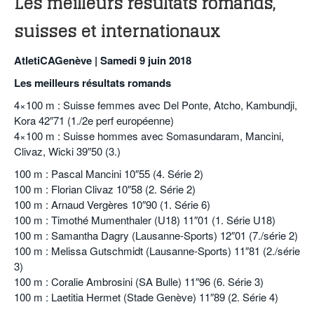
Les meilleurs résultats romands,
suisses et internationaux
AtletiCAGenève | Samedi 9 juin 2018
Les meilleurs résultats romands
4×100 m : Suisse femmes avec Del Ponte, Atcho, Kambundji,
Kora 42″71 (1./2e perf européenne)
4×100 m : Suisse hommes avec Somasundaram, Mancini,
Clivaz, Wicki 39″50 (3.)
100 m : Pascal Mancini 10″55 (4. Série 2)
100 m : Florian Clivaz 10″58 (2. Série 2)
100 m : Arnaud Vergères 10″90 (1. Série 6)
100 m : Timothé Mumenthaler (U18) 11″01 (1. Série U18)
100 m : Samantha Dagry (Lausanne-Sports) 12″01 (7./série 2)
100 m : Melissa Gutschmidt (Lausanne-Sports) 11″81 (2./série
3)
100 m : Coralie Ambrosini (SA Bulle) 11″96 (6. Série 3)
100 m : Laetitia Hermet (Stade Genève) 11″89 (2. Série 4)