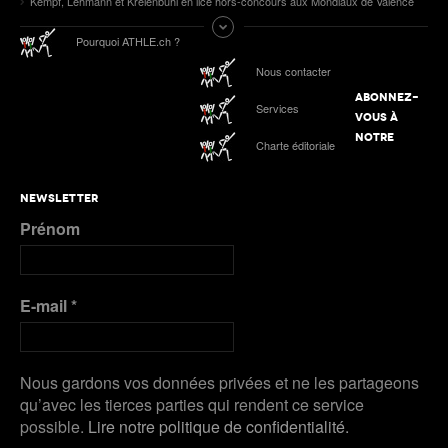
Kempf, Lehmann et Kreienbühl en lice hors-concours aux Mondiaux de Valence
Pourquoi ATHLE.ch ?
Nous contacter
ABONNEZ-
Services
VOUS À
NOTRE
Charte éditoriale
NEWSLETTER
Prénom
E-mail
*
Nous gardons vos données privées et ne les partageons
qu’avec les tierces parties qui rendent ce service
possible.
Lire notre politique de confidentialité.