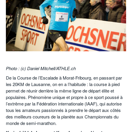
POURQUOI ATHLE.CH ?
ATHLE.CH RÉGIONS | VAUD
HIGHLIGHTS
LIVRES
.
Photo : (c) Daniel Mitchell/ATHLE.ch
De la Course de l’Escalade à Morat-Fribourg, en passant par
les 20KM de Lausanne, on en a l’habitude : la course à pied
permet de réunir derrière la même ligne de départ élite et
populaires. Phénomène unique et propre à ce sport poussé à
l’extrême par la Fédération internationale (IAAF), qui autorise
tous les amateurs passionnés à prendre le départ aux côtés
des meilleurs coureurs de la planète aux Championnats du
monde de semi-marathon.