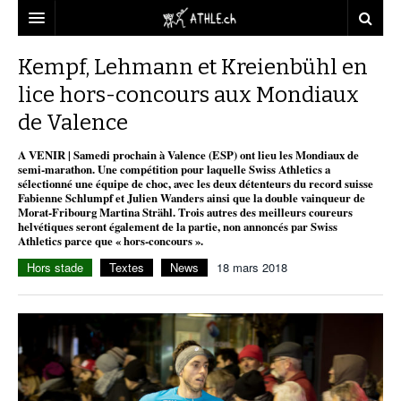
ACCUEIL
Kempf, Lehmann et Kreienbühl en
lice hors-concours aux Mondiaux
DOSSIERS
de Valence
STATISTIQUES
CHRONIQUES
A VENIR | Samedi prochain à Valence (ESP) ont lieu les Mondiaux de
PARTENAIRES
STATISTIQUES
TOUT
semi-marathon. Une compétition pour laquelle Swiss Athletics a
REPORTAGES
sélectionné une équipe de choc, avec les deux détenteurs du record suisse
Fabienne Schlumpf et Julien Wanders ainsi que la double vainqueur de
VIDEOS
MINIMA
CNP
MICHEL HERREN
DOPAGE
Morat-Fribourg Martina Strähl. Trois autres des meilleurs coureurs
helvétiques seront également de la partie, non annoncés par Swiss
PARTENAIRES
ATHLE.CH
Athletics parce que « hors-concours ».
GALERIES
Hors stade
Textes
News
18 mars 2018
CLUBS PARTENAIRES
ATHLE.CH RÉGIONS
CLUB D’ATHLÉTISME
FÉDÉRATION
ATHLE.CH VINTAGE
TOUS SUPPORTERS D’ATHLE.CH !
CNP LAUSANNE/AIGLE
TOUS SUPPORTERS D’ATHLE.CH !
CHARTE ÉDITORIALE
ATHLE.CH RÉGIONS | GENÈVE
TIMELINE
PUBLICITÉ
NOUS CONTACTER
ATHLE.CH RÉGIONS | JURA
BIOGRAPHIES