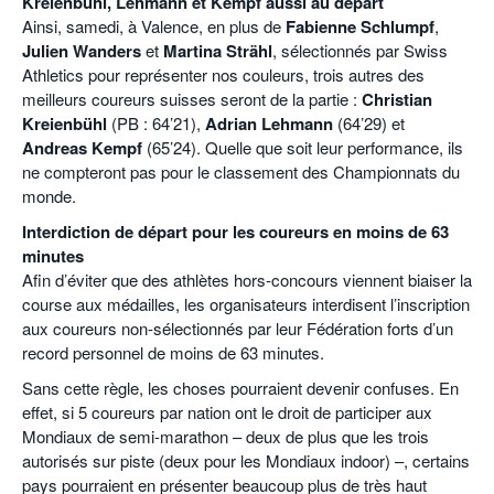
Kreienbühl, Lehmann et Kempf aussi au départ
Ainsi, samedi, à Valence, en plus de
Fabienne Schlumpf
,
Julien Wanders
et
Martina Strähl
, sélectionnés par Swiss
Athletics pour représenter nos couleurs, trois autres des
meilleurs coureurs suisses seront de la partie :
Christian
Kreienbühl
(PB : 64’21),
Adrian Lehmann
(64’29) et
Andreas Kempf
(65’24). Quelle que soit leur performance, ils
ne compteront pas pour le classement des Championnats du
monde.
Interdiction de départ pour les coureurs en moins de 63
minutes
Afin d’éviter que des athlètes hors-concours viennent biaiser la
course aux médailles, les organisateurs interdisent l’inscription
aux coureurs non-sélectionnés par leur Fédération forts d’un
record personnel de moins de 63 minutes.
Sans cette règle, les choses pourraient devenir confuses. En
effet, si 5 coureurs par nation ont le droit de participer aux
Mondiaux de semi-marathon – deux de plus que les trois
autorisés sur piste (deux pour les Mondiaux indoor) –, certains
pays pourraient en présenter beaucoup plus de très haut