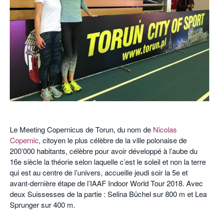
POURQUOI ATHLE.CH ?
ATHLE.CH RÉGIONS | VAUD
HIGHLIGHTS
LIVRES
.
Le Meeting Copernicus de Torun, du nom de
Nicolas
Copernic
, citoyen le plus célèbre de la ville polonaise de
200’000 habitants, célèbre pour avoir développé à l’aube du
16e siècle la théorie selon laquelle c’est le soleil et non la terre
qui est au centre de l’univers, accueille jeudi soir la 5e et
avant-dernière étape de l’IAAF Indoor World Tour 2018. Avec
deux Suissesses de la partie : Selina Büchel sur 800 m et Lea
Sprunger sur 400 m.