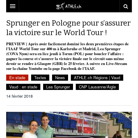
ACCUEIL
Sprunger en Pologne pour s’assurer
la victoire sur le World Tour !
DOSSIERS
PREVIEW | Après avoir facilement dominé les deux premières étapes de
STATISTIQUES
CHRONIQUES
l’IAAF World Tour sur 400 m à Karlsruhe et Madrid, Lea Sprunger
(COVA Nyon) sera en lice jeudi à Torun (POL) pour boucler l’affaire :
PARTENAIRES
STATISTIQUES
TOUT
gagner la course et s’assurer la victoire finale sur le circuit sans même
REPORTAGES
devoir se rendre à Glasgow (GBR) le 25 février. A suivre en Live-Stream
sur la chaîne Youtube ou la page Facebook de l’IAAF.
VIDEOS
MINIMA
CNP
MICHEL HERREN
DOPAGE
En stade
Textes
News
ATHLE.ch Régions | Vaud
PARTENAIRES
ATHLE.CH
GALERIES
Vaud : en stade
Lea Sprunger
CNP Lausanne/Aigle
CLUBS PARTENAIRES
ATHLE.CH RÉGIONS
CLUB D’ATHLÉTISME
14 février 2018
FÉDÉRATION
ATHLE.CH VINTAGE
TOUS SUPPORTERS D’ATHLE.CH !
CNP LAUSANNE/AIGLE
TOUS SUPPORTERS D’ATHLE.CH !
CHARTE ÉDITORIALE
ATHLE.CH RÉGIONS | GENÈVE
TIMELINE
PUBLICITÉ
NOUS CONTACTER
ATHLE.CH RÉGIONS | JURA
BIOGRAPHIES