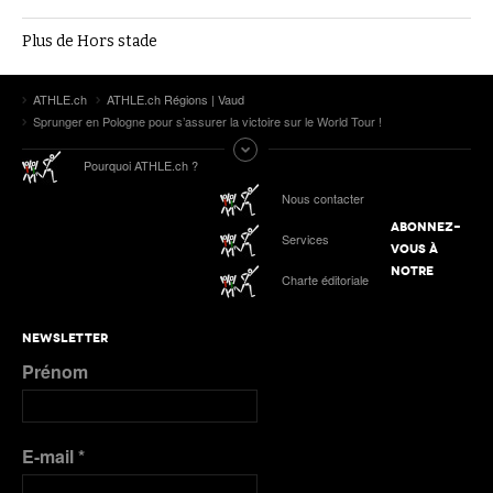
Plus de Hors stade
ATHLE.ch
ATHLE.ch Régions | Vaud
Sprunger en Pologne pour s’assurer la victoire sur le World Tour !
Pourquoi ATHLE.ch ?
Nous contacter
ABONNEZ-
Services
VOUS À
NOTRE
Charte éditoriale
NEWSLETTER
Prénom
E-mail
*