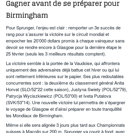
Gagner avant de se préparer pour
Birmingham
Pour Sprunger, l’enjeu est clair : remporter un 3e succès de
rang pour s’assurer la victoire sur le circuit mondial et
empocher les 20’000 dollars promis à chaque vainqueur sans
devoir se rendre encore à Glasgow pour la dernière étape le
25 février (seuls les 3 meilleurs résultats comptent).
La victoire semble à la portée de la Vaudoise, qui affrontera
uniquement des adversaires déjà battue cet hiver ou qui lui
sont nettement inférieures sur le papier. Ses plus redoutables
concurrentes sont : la deuxième du classement général Anita
Horvat (SLO/52″22 cette saison), Justyna Swiety (POL/52″79),
Patrycja Wyciszkiewicz (POL/53″00) et Iveta Putalova
(SVK/53″14). Une nouvelle victoire lui permettra de s’épargner
le voyage de Glasgow et d’ainsi préparer en toute tranquillité
les Mondiaux de Birmingham.
Même si elle sera alignée 3 jours plus tard aux Championnats
suisses à Macolin sur 200 m, Sprunger va courir à fond, avec