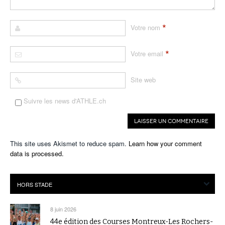
*
Votre nom
*
Votre email
Site web
Suivre les news d'ATHLE.ch
This site uses Akismet to reduce spam.
Learn how your comment
data is processed.
8 juin 2026
44e édition des Courses Montreux-Les Rochers-