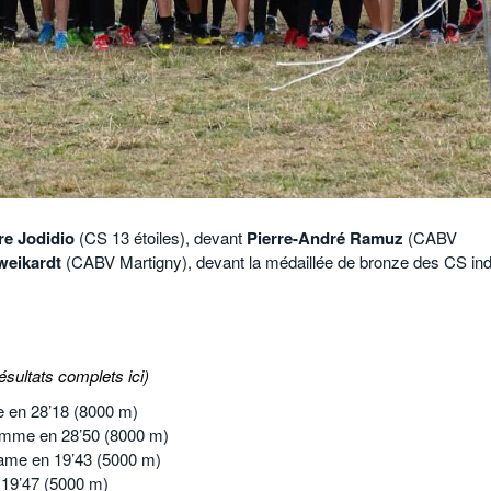
re Jodidio
(CS 13 étoiles), devant
Pierre-André Ramuz
(CABV
weikardt
(CABV Martigny), devant la médaillée de bronze des CS in
sultats complets ici)
e en 28’18 (8000 m)
omme en 28’50 (8000 m)
ame en 19’43 (5000 m)
 19’47 (5000 m)