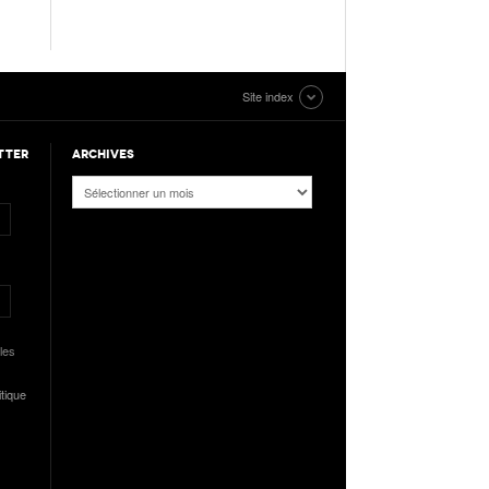
Site index
TTER
ARCHIVES
Archives
les
itique