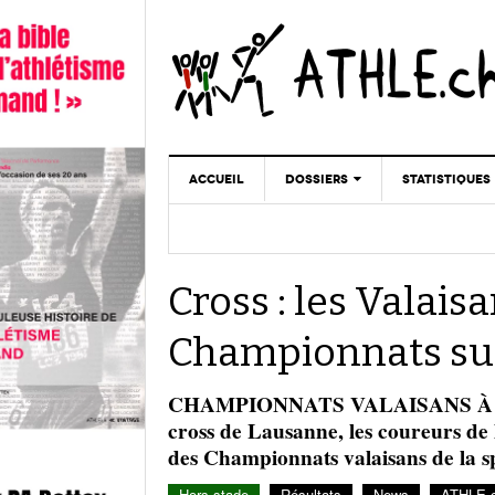
ACCUEIL
DOSSIERS
STATISTIQUES
CHRONIQUES
STATISTIQUES
REPORTAGES
MINIMA
Cross : les Valais
DOPAGE
GALERIES
Championnats su
CHAMPIONNATS VALAISANS À VÉTR
cross de Lausanne, les coureurs de 
des Championnats valaisans de la sp
Hors stade
Résultats
News
ATHLE.c