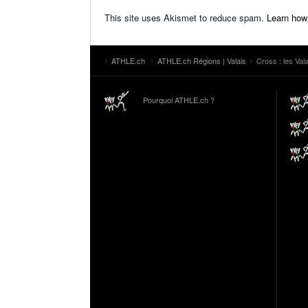
This site uses Akismet to reduce spam.
Learn how
ATHLE.ch
ATHLE.ch Régions | Valais
Cross : les Va
Pourquoi ATHLE.ch ?