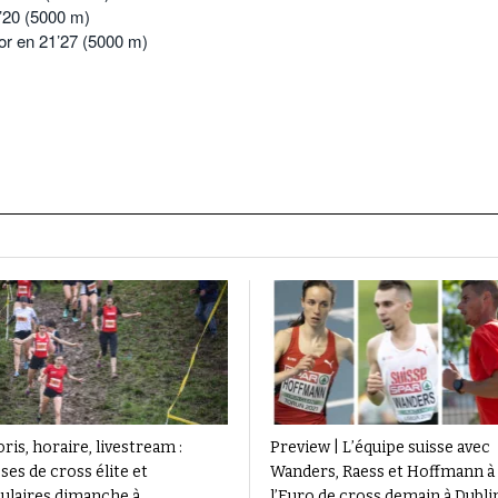
9’20 (5000 m)
or en 21’27 (5000 m)
ris, horaire, livestream :
Preview | L’équipe suisse avec
ses de cross élite et
Wanders, Raess et Hoffmann à
ulaires dimanche à
l’Euro de cross demain à Dubli