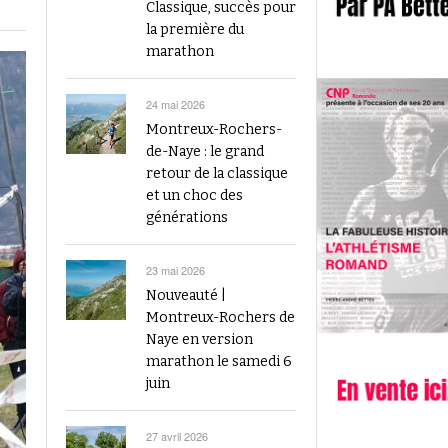
2023
Classique, succès pour
Finale du Visana Sprint ce dimanche à Berne
la première du
-
L’athlétisme suisse au débu
avec Mujinga Kambundji et plein de surprises
marathon
19 septembre 2024
Épisode 9 : Fritz Brodbeck
Voir tout
Voir tout
24 mai 2026
Montreux-Rochers-
de-Naye : le grand
retour de la classique
et un choc des
générations
23 mai 2026
Nouveauté |
Montreux-Rochers de
Naye en version
marathon le samedi 6
juin
27 avril 2026