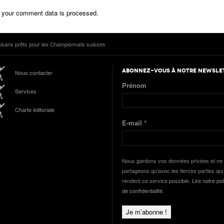
 your comment data is processed.
laisans prêts pour les Championnats suisses
ABONNEZ-VOUS À NOTRE NEWSLE
Nous contacter
Prénom
Services
Charte éditoriale
E-mail
*
Nous gardons vos données privées et ne 
partageons qu’avec les tierces parties qui
rendent ce service possible.
Lire notre pol
de confidentialité.