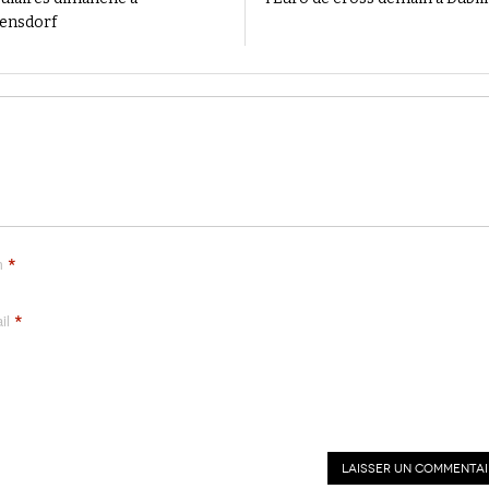
ensdorf
*
m
*
il