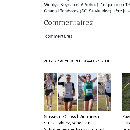
Wehliye Keynan (CA Vétroz), 1er junior en 1
Chantal Tenthorey (SG St-Maurice), 1ère juni
Commentaires
commentaires
AUTRES ARTICLES EN LIEN AVEC CE SUJET
Suisses de Cross | Victoires de
Favo
Stutz, Kyburz, Scherrer –
Suis
Schönenberger héros du court
pop