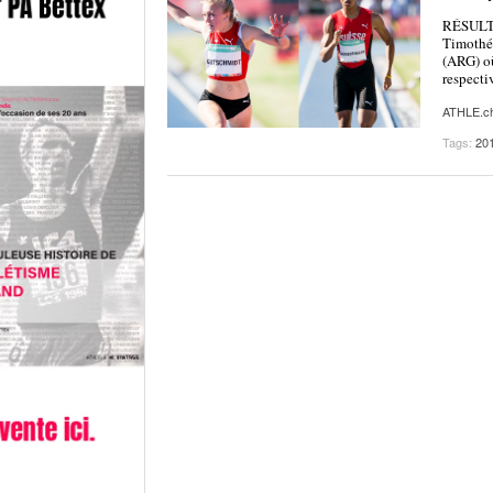
RÉSULTA
Timothé 
(ARG) où
respecti
ATHLE.c
Tags:
20