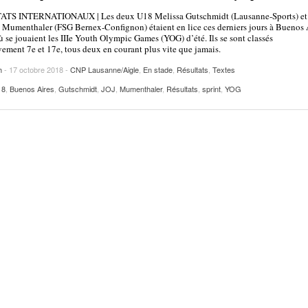
2025
| VAUD
PUBLICITÉ
TS INTERNATIONAUX | Les deux U18 Melissa Gutschmidt (Lausanne-Sports) et
Mumenthaler (FSG Bernex-Confignon) étaient en lice ces derniers jours à Buenos 
Lettre de fans à la néo-détentrice du RECORD
 se jouaient les IIIe Youth Olympic Games (YOG) d’été. Ils se sont classés
- 9 mars 2025
vement 7e et 17e, tous deux en courant plus vite que jamais.
D’EUROPE Ditaji Kambundji
h
- 17 octobre 2018 -
CNP Lausanne/Aigle
,
En stade
,
Résultats
,
Textes
Julien Wanders. Sensibilité, illusions, travail :
- 13 décembre
18
,
Buenos Aires
,
Gutschmidt
,
JOJ
,
Mumenthaler
,
Résultats
,
sprint
,
YOG
une lecture à ne pas manquer !
2024
Voir tout