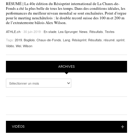
RÉSUMÉ | La 40e édition du Résisprint international de La Chaux-de-
POURQUOI ATHLE.CH ?
ATHLE.CH RÉGIONS | VAUD
HIGHLIGHTS
Fonds a été la plus belle de tous les temps. Dans des conditions idéales, les
performances du meilleur niveau mondial se sont enchaînées. Point d’orgue
pour le meeting neuchâtelois : le double record suisse des 100 m et 200 m
LIVRES
de l’extraterrestre bâlois Alex Wilson.
ATHLE.ch
- 30 juin 2019 -
En stade
,
Lea Sprunger
,
News
,
Résultats
,
Textes
Tags:
2019
,
Bogliolo
,
Chaux-de-Fonds
,
Lang
,
Résisprint
,
Résultats
,
résumé
,
sprint
,
Vidéo
,
Wei
,
Wilson
ARCHIVES
Archives
VIDÉOS