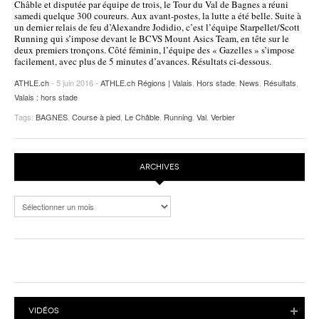
Châble et disputée par équipe de trois, le Tour du Val de Bagnes a réuni
samedi quelque 300 coureurs. Aux avant-postes, la lutte a été belle. Suite à
POURQUOI ATHLE.CH ?
ATHLE.CH RÉGIONS | VAUD
HIGHLIGHTS
un dernier relais de feu d’Alexandre Jodidio, c’est l’équipe Starpellet/Scott
Running qui s’impose devant le BCVS Mount Asics Team, en tête sur le
LIVRES
deux premiers tronçons. Côté féminin, l’équipe des « Gazelles » s’impose
facilement, avec plus de 5 minutes d’avances. Résultats ci-dessous.
ATHLE.ch
- 5 juin 2016 -
ATHLE.ch Régions | Valais
,
Hors stade
,
News
,
Résultats
,
Valais : hors stade
Tags:
BAGNES
,
Course à pied
,
Le Châble
,
Running
,
Val
,
Verbier
ARCHIVES
Archives
VIDÉOS