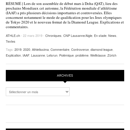
RÉSUMÉ | Lors de son assemblée de début mars à Doha (QAT), lieu des
POURQUOI ATHLE.CH ?
ATHLE.CH RÉGIONS | VAUD
HIGHLIGHTS
prochains Mondiaux cet automne, la Fédération mondiale d’athlétisme
(IAAF) a pris plusieurs décisions importantes et controversées. Elles
concernent notamment le mode de qualification pour les Jeux olympiques
LIVRES
de Tokyo 2020 et le nouveau format de la Diamond League. Explications et
commentaires.
ATHLE.ch
- 22 mars 2019 -
Chroniques
,
CNP Lausanne/Aigle
,
En stade
,
News
,
Textes
Tags:
2019
,
2020
,
Athletissima
,
Commentaire
,
Controverse
,
diamond league
,
Explication
,
IAAF
,
Lausanne
,
Letsrun
,
Polémique
,
problème
,
Weltklasse
,
Zürich
ARCHIVES
Archives