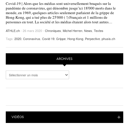
Covid-19 | Alors que les médias sont universellement braqués sur la
POURQUOI ATHLE.CH ?
ATHLE.CH RÉGIONS | VAUD
HIGHLIGHTS
pandémie de coronavirus, qui dénombre jusqu’ici 18'000 morts dans le
monde, en 1969, quelques articles seulement parlaient de la grippe de
Hong-Kong, qui a tué plus de 25'000 ( !) Français et 1 millions de
LIVRES
personnes en tout. La société et les médias étaient alors tout autres…
ATHLE.ch
- 26 mars 2020 -
Chroniques
,
Michel Herren
,
News
,
Textes
Tags:
2020
,
Coronavirus
,
Covid 19
,
Grippe
,
Hong-Kong
,
Perpective
,
phusis.ch
ARCHIVES
Archives
VIDÉOS