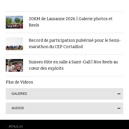
20KM de Lausanne 2026 | Galerie photos et
Reels
Record de participation pulvérisé pour le Semi-
marathon du CEP Cortaillod
Suisses élite en salle à Saint-Gall | Nos Reels au
cœur des exploits
Plus de Videos
GALERIES
AUDIOS
Finale suisse du Visana Sprint à Lucerne : Kendra
ATHLE.ch
Salvatore en or, 7 autres Romands sur le podium