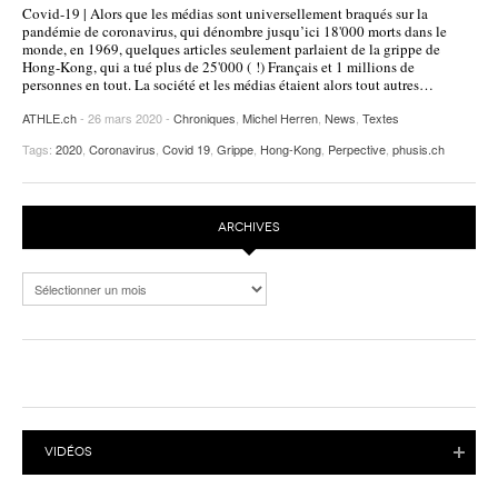
Covid-19 | Alors que les médias sont universellement braqués sur la
POURQUOI ATHLE.CH ?
ATHLE.CH RÉGIONS | VAUD
HIGHLIGHTS
pandémie de coronavirus, qui dénombre jusqu’ici 18'000 morts dans le
monde, en 1969, quelques articles seulement parlaient de la grippe de
Hong-Kong, qui a tué plus de 25'000 ( !) Français et 1 millions de
LIVRES
personnes en tout. La société et les médias étaient alors tout autres…
ATHLE.ch
- 26 mars 2020 -
Chroniques
,
Michel Herren
,
News
,
Textes
Tags:
2020
,
Coronavirus
,
Covid 19
,
Grippe
,
Hong-Kong
,
Perpective
,
phusis.ch
ARCHIVES
Archives
VIDÉOS