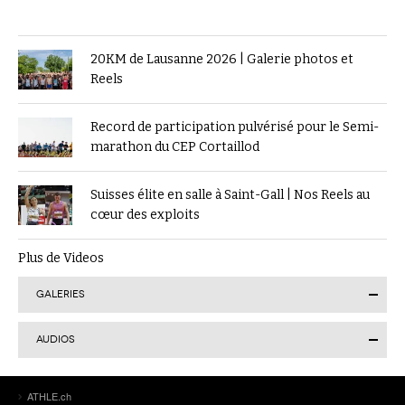
20KM de Lausanne 2026 | Galerie photos et
Reels
Record de participation pulvérisé pour le Semi-
marathon du CEP Cortaillod
Suisses élite en salle à Saint-Gall | Nos Reels au
cœur des exploits
Plus de Videos
GALERIES
AUDIOS
Finale suisse du Visana Sprint à Lucerne : Kendra
ATHLE.ch
Salvatore en or, 7 autres Romands sur le podium