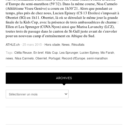
d’Europe du semi-marathon (59’32). Dans la même course, Nisa Carmelo
POURQUOI ATHLE.CH ?
ATHLE.CH RÉGIONS | VAUD
HIGHLIGHTS
(Athlétisme Viseu Genève) a couru en 1h30’21. Alors que pendant ce
temps, plus près de chez nous, Lucien Epiney (CS 13 Etoiles) s’imposait à
Oberriet (SG) en 1h11. Oberriet, là où se déroulait le même jour la grande
LIVRES
finale de la Kids Cup, avec la présence de trois ambassadrices de charme :
Ellen et Lea Sprunger (COVA Nyon) ainsi que Marisa Lavanchy (LCZ),
toutes trois de passage dans le canton de St-Gall juste avant de s’envoler
pour un nouveau camp d’entraînement en Afrique du Sud.
ATHLE.ch
- 25 mars 2015 -
Hors stade
,
News
,
Résultats
Tags:
Clélia Reuse
,
En bref
,
Kids Cup
,
Lea Sprunger
,
Lucien Epiney
,
Mo Farah
,
news
,
Nisa Carmelo
,
Oberriet
,
Portugal
,
Record d'Europe
,
semi-marathon
ARCHIVES
Archives