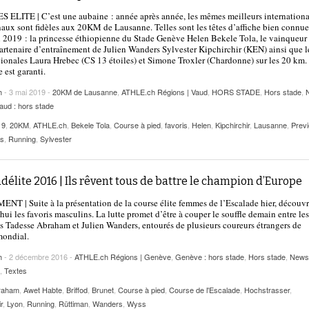
2025
| VAUD
PUBLICITÉ
ELITE | C’est une aubaine : année après année, les mêmes meilleurs internation
naux sont fidèles aux 20KM de Lausanne. Telles sont les têtes d’affiche bien connue
Lettre de fans à la néo-détentrice du RECORD
n 2019 : la princesse éthiopienne du Stade Genève Helen Bekele Tola, le vainqueur
- 9 mars 2025
 partenaire d’entraînement de Julien Wanders Sylvester Kipchirchir (KEN) ainsi que l
D’EUROPE Ditaji Kambundji
ionales Laura Hrebec (CS 13 étoiles) et Simone Troxler (Chardonne) sur les 20 km.
 est garanti.
Julien Wanders. Sensibilité, illusions, travail :
- 13 décembre
une lecture à ne pas manquer !
h
- 3 mai 2019 -
20KM de Lausanne
,
ATHLE.ch Régions | Vaud
,
HORS STADE
,
Hors stade
,
2024
aud : hors stade
Voir tout
19
,
20KM
,
ATHLE.ch
,
Bekele Tola
,
Course à pied
,
favoris
,
Helen
,
Kipchirchir
,
Lausanne
,
Prev
cs
,
Running
,
Sylvester
délite 2016 | Ils rêvent tous de battre le champion d’Europe
T | Suite à la présentation de la course élite femmes de l’Escalade hier, découv
hui les favoris masculins. La lutte promet d’être à couper le souffle demain entre les
 Tadesse Abraham et Julien Wanders, entourés de plusieurs coureurs étrangers de
mondial.
h
- 2 décembre 2016 -
ATHLE.ch Régions | Genève
,
Genève : hors stade
,
Hors stade
,
News
,
Textes
raham
,
Awet Habte
,
Briffod
,
Brunet
,
Course à pied
,
Course de l'Escalade
,
Hochstrasser
,
r
,
Lyon
,
Running
,
Rüttiman
,
Wanders
,
Wyss