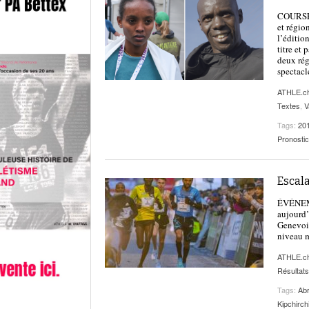
COURSES 
et régio
l’éditio
titre et
deux rég
spectacle
ATHLE.c
Textes
,
V
Tags:
20
Pronosti
Escala
ÉVÉNEMEN
aujourd’
Genevois
niveau 
ATHLE.c
Résultats
Tags:
Ab
Kipchirchi