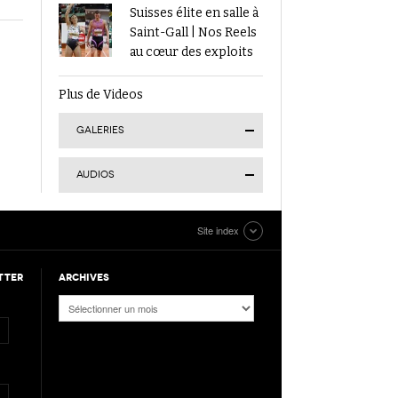
Suisses élite en salle à
Saint-Gall | Nos Reels
au cœur des exploits
Plus de Videos
GALERIES
AUDIOS
Finale suisse du Visana
Site index
Sprint à Lucerne :
Kendra Salvatore en
Tokyo 2025 | Le
or, 7 autres Romands
TTER
ARCHIVES
Podcast d’ATHLE.ch |
sur le podium
Jour 9 : Werro 6e de sa
Archives
1ère finale mondiale
en plein air
ATHLE.ch aux
Mondiaux indoor 2025
à Nanjing : tous les
Podcast n°4 : Grand