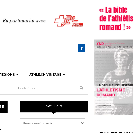
 RÉGIONS
ATHLE.CH VINTAGE
TIMELINE
La finale suisse du MILLE GRUYÈRE, c’est
L’athlétisme suisse en rout
/AIGLE
- 20 septembre 2025
- 22 décembre 2023
aujourd’hui à Lausanne
BIOGRAPHIES
 RÉGIONS
HIGHLIGHTS
Livestream de la Finale du Visana Sprint
ARCHIVES
L’athlétisme suisse au débu
- 6 septembre 2025
aujourd’hui dès 16h10
Épisode 12 : Statistiques 1
LIVRES
 RÉGIONS
décembre 2023
Archives
Finale du Visana Sprint ce samedi à Lucerne
n
- 5
L’athlétisme suisse au débu
avec Mujinga Kambundji en guest star
 RÉGIONS