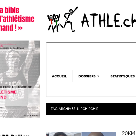
ACCUEIL
DOSSIERS
STATISTIQUES
CHRONIQUES
STATISTIQUES
REPORTAGES
MINIMA
DOPAGE
TAG ARCHIVES:
KIPCHIRCHIR
GALERIES
20KM :