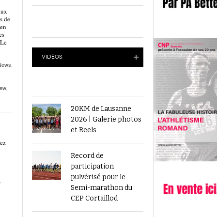
septembre 2025
Épisode 11 : Hermann Gass
aux
s de
Plus de 5000 personnes à la Finale suisse du
L’athlétisme suisse au débu
 en
- 23 septembre 2024
es
Visana Sprint à Berne
Épisode 10 : William Depier
 Le
2023
Finale du Visana Sprint ce dimanche à Berne
VIDÉOS
-
L’athlétisme suisse au débu
avec Mujinga Kambundji et plein de surprises
News
,
19 septembre 2024
Épisode 9 : Fritz Brodbeck
Voir tout
Voir tout
iew
,
20KM de Lausanne
2026 | Galerie photos
et Reels
rez
Record de
participation
pulvérisé pour le
,
Semi-marathon du
CEP Cortaillod