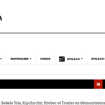
PARTENAIRES
VIDEOS
ATHLE.CH
ATHLE.CH
CNP
CNP
- 17 décembre 2025
CLUB D’ATHLÉTISME
Le mystère du haut niveau
LAUSANNE
PARTENAIRES
TOUS SUPPORTERS
ATHLE.CH
D’ATHLE.CH !
CLUBS PARTENAIRES
Breaking4 sur le mile féminin avec Faith
| GENÈVE
- 26 juin
CHARTE ÉDITORIALE
Kipyegon : autant en emporte le vent !
FÉDÉRATION
ATHLE.CH
2025
NOUS CONTACTER
| JURA
TOUS SUPPORTERS
- 30 mars
 Bekele Tola, Kipchirchir, Hrebec et Troxler en démonstratio
D’ATHLE.CH !
Réussir ou mourir : lettre à Josh Hoey
POURQUOI ATHLE.CH ?
ATHLE.CH