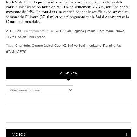
les KM de Chando proposent samedi aux amateurs de dénivelé un défi
corsé : une ascension brute de 2000 m en seulement 7,7 km, soit une pente
POURQUOI ATHLE.CH ?
ATHLE.CH RÉGIONS | VAUD
HIGHLIGHTS
moyenne de 25%. Le tout dans un cadre à couper le souffle avec arrivée au
sommet de l’Illhorn (2716 m) et vue plongeante sur le Val d’Anniviers et la
LIVRES
Couronne impériale.
ATHLE.ch
- 20 septembre 2016 -
ATHLE.ch Régions | Valais
,
Hors stade
,
News
,
Textes
,
Valais : hors stade
Tags:
Chandolin
,
Course à pied
,
Cup
,
K2
,
KM vertical
,
montagne
,
Running
,
Val
d'ANNIVIERS
ARCHIVES
Archives
VIDÉOS