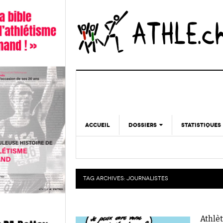
ACCUEIL
DOSSIERS
STATISTIQUES
CHRONIQUES
STATISTIQUES
REPORTAGES
MINIMA
DOPAGE
TAG ARCHIVES:
JOURNALISTES
GALERIES
Athlèt