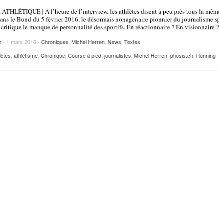
2025
| VAUD
PUBLICITÉ
THLÉTIQUE | A l’heure de l’interview, les athlètes disent à peu près tous la mêm
ans le Bund du 5 février 2016, le désormais nonagénaire pionnier du journalisme sp
Lettre de fans à la néo-détentrice du RECORD
 critique le manque de personnalité des sportifs. En réactionnaire ? En visionnaire ?
- 9 mars 2025
D’EUROPE Ditaji Kambundji
h
- 1 mars 2016 -
Chroniques
,
Michel Herren
,
News
,
Textes
Julien Wanders. Sensibilité, illusions, travail :
lètes
,
athlétisme
,
Chronique
,
Course à pied
,
journalistes
,
Michel Herren
,
phusis.ch
,
Running
- 13 décembre
une lecture à ne pas manquer !
2024
Voir tout