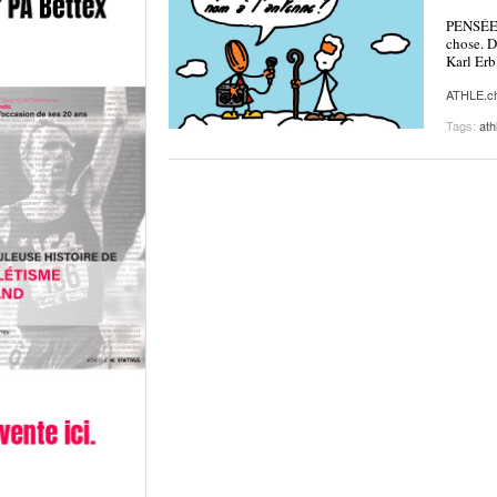
PENSÉE A
chose. D
Karl Erb
ATHLE.c
Tags:
ath