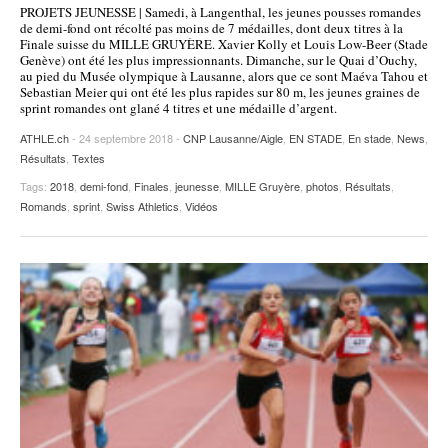
PROJETS JEUNESSE | Samedi, à Langenthal, les jeunes pousses romandes
POURQUOI ATHLE.CH ?
ATHLE.CH RÉGIONS | VAUD
HIGHLIGHTS
de demi-fond ont récolté pas moins de 7 médailles, dont deux titres à la
Finale suisse du MILLE GRUYÈRE. Xavier Kolly et Louis Low-Beer (Stade
Genève) ont été les plus impressionnants. Dimanche, sur le Quai d’Ouchy,
LIVRES
au pied du Musée olympique à Lausanne, alors que ce sont Maéva Tahou et
Sebastian Meier qui ont été les plus rapides sur 80 m, les jeunes graines de
sprint romandes ont glané 4 titres et une médaille d’argent.
ATHLE.ch
- 24 septembre 2018 -
CNP Lausanne/Aigle
,
EN STADE
,
En stade
,
News
,
Résultats
,
Textes
Tags:
2018
,
demi-fond
,
Finales
,
jeunesse
,
MILLE Gruyère
,
photos
,
Résultats
,
Romands
,
sprint
,
Swiss Athletics
,
Vidéos