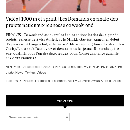
Vidéo | 1000 m et sprint | Les Romands en finale des
projets nationaux jeunesse ce week-end
FINALES | Ce week-end se jouent les finales nationales des deux grands
projets jeunesse de Swiss Athletics : le MILLE Gruyère (samedi en début
d’après-midi à Langenthal) et le Swiss Athletics Sprint (dimanche dès 11h à
Ouchy/Lausanne). Découvrez ci-dessous tous les jeunes Romands qui se
sont qualifiés pour l’un des deux rendez-vous. Grosse ambiance garantie
aux deux endroits !
ATHLE.ch
- 21 septembre 2018 -
CNP Lausanne/Aigle
,
EN STADE
,
EN STADE
,
En
stade
,
News
,
Textes
,
Videos
Tags:
2018
,
Finales
,
Langenthal
,
Lausanne
,
MILLE Gruyère
,
Swiss Athletics Sprint
ARCHIVES
Archives