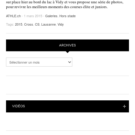
sur place hier au bord du lac à Vidy et vous propose une série de photos,
pour revivre les meilleurs moments des courses élite et juniors.
POURQUOI ATHLE.CH ?
ATHLE.CH RÉGIONS | VAUD
HIGHLIGHTS
ATHLE.ch
- 1 mars 2015 -
Galeries
,
Hors stade
LIVRES
Tags:
2015
,
Cross
,
CS
,
Lausanne
,
Vidy
ARCHIVES
Archives
VIDÉOS