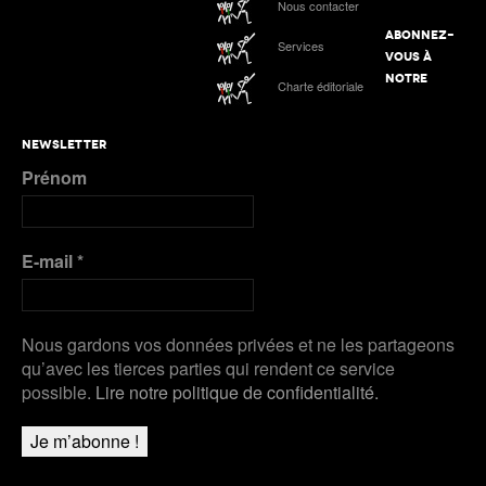
Nous contacter
tous les liens de notre suivi spécial
ABONNEZ-
Services
Podcast n°4 : Grand Slam Track, grande
VOUS À
première à Kingston
ATHLE.ch à l’Euro indoor 2025 à Apeldoorn
NOTRE
Charte éditoriale
Plus de Galeries
Nanjing 2025 | Podcast Jour 3 : MÉDAILLES
NEWSLETTER
D’ARGENT pour Kälin et Kambundji, CHOCOLAT
Prénom
pour Werro
Plus de Audios
E-mail
*
Nous gardons vos données privées et ne les partageons
qu’avec les tierces parties qui rendent ce service
possible.
Lire notre politique de confidentialité.