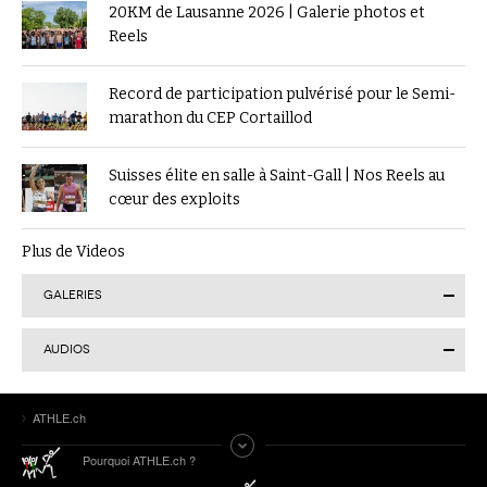
20KM de Lausanne 2026 | Galerie photos et
Reels
Record de participation pulvérisé pour le Semi-
marathon du CEP Cortaillod
Suisses élite en salle à Saint-Gall | Nos Reels au
cœur des exploits
Plus de Videos
GALERIES
AUDIOS
Finale suisse du Visana Sprint à Lucerne : Kendra
ATHLE.ch
Salvatore en or, 7 autres Romands sur le podium
Tokyo 2025 | Le Podcast d’ATHLE.ch | Jour 9 :
Pourquoi ATHLE.ch ?
Werro 6e de sa 1ère finale mondiale en plein air
ATHLE.ch aux Mondiaux indoor 2025 à Nanjing :