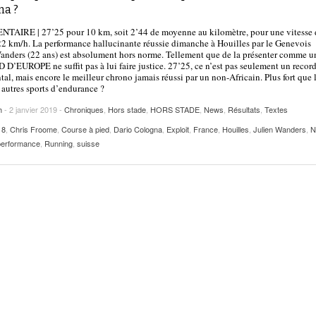
2025
na ?
| VAUD
PUBLICITÉ
AIRE | 27’25 pour 10 km, soit 2’44 de moyenne au kilomètre, pour une vitesse 
Lettre de fans à la néo-détentrice du RECORD
22 km/h. La performance hallucinante réussie dimanche à Houilles par le Genevois
- 9 mars 2025
D’EUROPE Ditaji Kambundji
anders (22 ans) est absolument hors norme. Tellement que de la présenter comme u
’EUROPE ne suffit pas à lui faire justice. 27’25, ce n’est pas seulement un recor
tal, mais encore le meilleur chrono jamais réussi par un non-Africain. Plus fort que 
Julien Wanders. Sensibilité, illusions, travail :
s autres sports d’endurance ?
- 13 décembre
une lecture à ne pas manquer !
2024
h
- 2 janvier 2019 -
Chroniques
,
Hors stade
,
HORS STADE
,
News
,
Résultats
,
Textes
Voir tout
18
,
Chris Froome
,
Course à pied
,
Dario Cologna
,
Exploit
,
France
,
Houilles
,
Julien Wanders
,
N
performance
,
Running
,
suisse