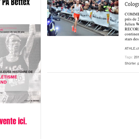
Colog
COMMENT
près de 
Julien W
RECORD D
continen
stars de
ATHLE.c
Tags:
20
Shürter
,