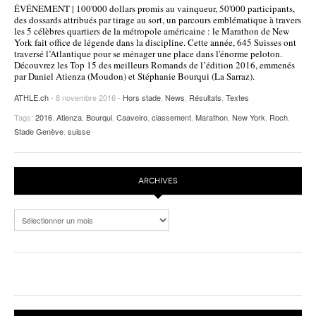
ÉVÉNEMENT | 100'000 dollars promis au vainqueur, 50'000 participants,
POURQUOI ATHLE.CH ?
ATHLE.CH RÉGIONS | VAUD
HIGHLIGHTS
des dossards attribués par tirage au sort, un parcours emblématique à travers
les 5 célèbres quartiers de la métropole américaine : le Marathon de New
York fait office de légende dans la discipline. Cette année, 645 Suisses ont
LIVRES
traversé l’Atlantique pour se ménager une place dans l'énorme peloton.
Découvrez les Top 15 des meilleurs Romands de l’édition 2016, emmenés
par Daniel Atienza (Moudon) et Stéphanie Bourqui (La Sarraz).
ATHLE.ch
- 8 novembre 2016 -
Hors stade
,
News
,
Résultats
,
Textes
Tags:
2016
,
Atienza
,
Bourqui
,
Caaveiro
,
classement
,
Marathon
,
New York
,
Roch
,
Stade Genève
,
suisse
ARCHIVES
Archives