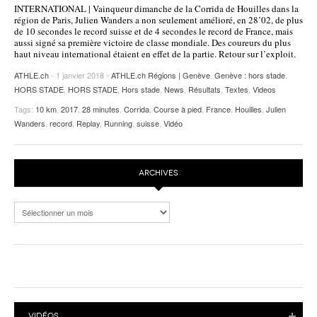
INTERNATIONAL | Vainqueur dimanche de la Corrida de Houilles dans la
POURQUOI ATHLE.CH ?
ATHLE.CH RÉGIONS | VAUD
HIGHLIGHTS
région de Paris, Julien Wanders a non seulement amélioré, en 28’02, de plus
de 10 secondes le record suisse et de 4 secondes le record de France, mais
aussi signé sa première victoire de classe mondiale. Des coureurs du plus
LIVRES
haut niveau international étaient en effet de la partie. Retour sur l’exploit.
ATHLE.ch
- 1 janvier 2018 -
ATHLE.ch Régions | Genève
,
Genève : hors stade
,
HORS STADE
,
HORS STADE
,
Hors stade
,
News
,
Résultats
,
Textes
,
Videos
Tags:
10 km
,
2017
,
28 minutes
,
Corrida
,
Course à pied
,
France
,
Houilles
,
Julien
Wanders
,
record
,
Replay
,
Running
,
suisse
,
Vidéo
ARCHIVES
Archives
VIDÉOS