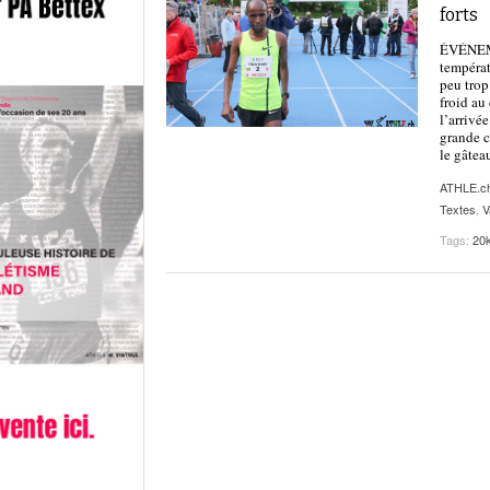
forts
ÉVÉNEME
températ
peu trop
froid au
l’arrivé
grande c
le gâtea
ATHLE.c
Textes
,
V
Tags:
20