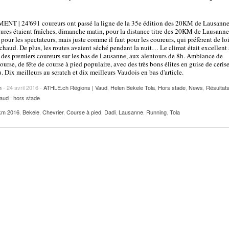
2025
| VAUD
PUBLICITÉ
NT | 24'691 coureurs ont passé la ligne de la 35e édition des 20KM de Lausanne
Lettre de fans à la néo-détentrice du RECORD
ures étaient fraîches, dimanche matin, pour la distance titre des 20KM de Lausann
- 9 mars 2025
D’EUROPE Ditaji Kambundji
 pour les spectateurs, mais juste comme il faut pour les coureurs, qui préfèrent de lo
 chaud. De plus, les routes avaient séché pendant la nuit… Le climat était excellent 
e des premiers coureurs sur les bas de Lausanne, aux alentours de 8h. Ambiance de
Julien Wanders. Sensibilité, illusions, travail :
ourse, de fête de course à pied populaire, avec des très bons élites en guise de cerise
- 13 décembre
une lecture à ne pas manquer !
u. Dix meilleurs au scratch et dix meilleurs Vaudois en bas d'article.
2024
h
- 24 avril 2016 -
ATHLE.ch Régions | Vaud
,
Helen Bekele Tola
,
Hors stade
,
News
,
Résultat
Voir tout
aud : hors stade
km 2016
,
Bekele
,
Chevrier
,
Course à pied
,
Dadi
,
Lausanne
,
Running
,
Tola