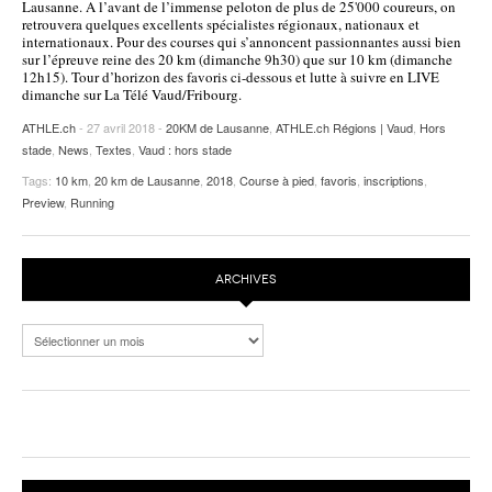
Lausanne. A l’avant de l’immense peloton de plus de 25'000 coureurs, on
retrouvera quelques excellents spécialistes régionaux, nationaux et
POURQUOI ATHLE.CH ?
ATHLE.CH RÉGIONS | VAUD
HIGHLIGHTS
internationaux. Pour des courses qui s’annoncent passionnantes aussi bien
sur l’épreuve reine des 20 km (dimanche 9h30) que sur 10 km (dimanche
LIVRES
12h15). Tour d’horizon des favoris ci-dessous et lutte à suivre en LIVE
dimanche sur La Télé Vaud/Fribourg.
ATHLE.ch
- 27 avril 2018 -
20KM de Lausanne
,
ATHLE.ch Régions | Vaud
,
Hors
stade
,
News
,
Textes
,
Vaud : hors stade
Tags:
10 km
,
20 km de Lausanne
,
2018
,
Course à pied
,
favoris
,
inscriptions
,
Preview
,
Running
ARCHIVES
Archives