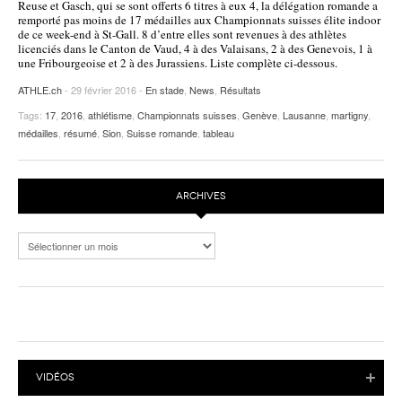
Reuse et Gasch, qui se sont offerts 6 titres à eux 4, la délégation romande a
remporté pas moins de 17 médailles aux Championnats suisses élite indoor
POURQUOI ATHLE.CH ?
ATHLE.CH RÉGIONS | VAUD
HIGHLIGHTS
de ce week-end à St-Gall. 8 d’entre elles sont revenues à des athlètes
licenciés dans le Canton de Vaud, 4 à des Valaisans, 2 à des Genevois, 1 à
LIVRES
une Fribourgeoise et 2 à des Jurassiens. Liste complète ci-dessous.
ATHLE.ch
- 29 février 2016 -
En stade
,
News
,
Résultats
Tags:
17
,
2016
,
athlétisme
,
Championnats suisses
,
Genève
,
Lausanne
,
martigny
,
médailles
,
résumé
,
Sion
,
Suisse romande
,
tableau
ARCHIVES
Archives
VIDÉOS