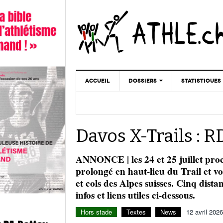
ACCUEIL
DOSSIERS
STATISTIQUES
CHRONIQUES
STATISTIQUES
REPORTAGES
MINIMA
Davos X-Trails : RD
DOPAGE
GALERIES
ANNONCE | les 24 et 25 juillet pro
prolongé en haut-lieu du Trail et vo
et cols des Alpes suisses. Cinq dis
infos et liens utiles ci-dessous.
Hors stade
Textes
News
12 avril 2026