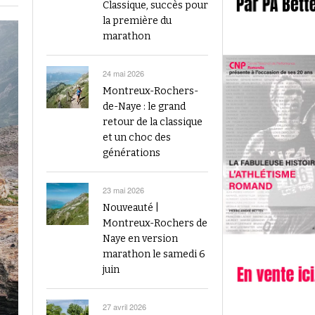
2023
Classique, succès pour
Finale du Visana Sprint ce dimanche à Berne
la première du
-
L’athlétisme suisse au débu
avec Mujinga Kambundji et plein de surprises
marathon
19 septembre 2024
Épisode 9 : Fritz Brodbeck
Voir tout
Voir tout
24 mai 2026
Montreux-Rochers-
de-Naye : le grand
retour de la classique
et un choc des
générations
23 mai 2026
Nouveauté |
Montreux-Rochers de
Naye en version
marathon le samedi 6
juin
27 avril 2026