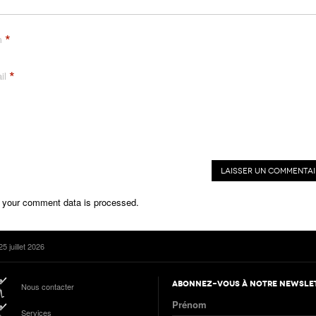
*
m
*
il
 your comment data is processed.
5 juillet 2026
ABONNEZ-VOUS À NOTRE NEWSLE
Nous contacter
Prénom
Services