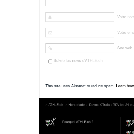
Votre no
Votre ema
Site web
Suivre les news d'ATHLE.ch
This site uses Akismet to reduce spam.
Learn how
ATHLE.ch
Hors stade
Davos X-Trails : RDV les 24 et 2
Pourquoi ATHLE.ch ?