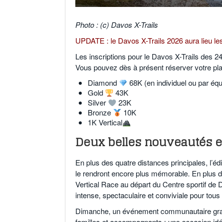
Photo : (c) Davos X-Trails
UPDATE : le Davos X-Trails 2026 aura lieu les 
Les inscriptions pour le Davos X-Trails des 24 
Vous pouvez dès à présent réserver votre pl
Diamond
68K (en individuel ou par équ
Gold
43K
Silver
23K
Bronze
10K
1K Vertical
Deux belles nouveautés e
En plus des quatre distances principales, l’é
le rendront encore plus mémorable. En plus de 
Vertical Race au départ du Centre sportif de
intense, spectaculaire et conviviale pour tous
Dimanche, un événement communautaire gratui
familles et accompagnants : une occasion idé