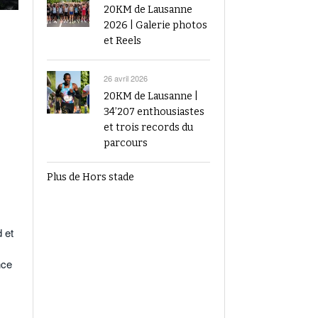
20KM de Lausanne
2026 | Galerie photos
et Reels
26 avril 2026
20KM de Lausanne |
34’207 enthousiastes
et trois records du
parcours
Plus de Hors stade
 et
nce