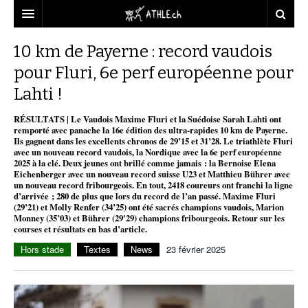
ACCUEIL
10 km de Payerne : record vaudois
pour Fluri, 6e perf européenne pour
DOSSIERS
Lahti !
STATISTIQUES
CHRONIQUES
RÉSULTATS | Le Vaudois Maxime Fluri et la Suédoise Sarah Lahti ont
PARTENAIRES
STATISTIQUES
TOUT
remporté avec panache la 16e édition des ultra-rapides 10 km de Payerne.
REPORTAGES
Ils gagnent dans les excellents chronos de 29’15 et 31’28. Le triathlète Fluri
avec un nouveau record vaudois, la Nordique avec la 6e perf européenne
VIDEOS
MINIMA
CNP
MICHEL HERREN
DOPAGE
2025 à la clé. Deux jeunes ont brillé comme jamais : la Bernoise Elena
Eichenberger avec un nouveau record suisse U23 et Matthieu Bührer avec
PARTENAIRES
ATHLE.CH
un nouveau record fribourgeois. En tout, 2418 coureurs ont franchi la ligne
GALERIES
d’arrivée ; 280 de plus que lors du record de l’an passé. Maxime Fluri
(29’21) et Molly Renfer (34’25) ont été sacrés champions vaudois, Marion
CLUBS PARTENAIRES
ATHLE.CH RÉGIONS
CLUB D’ATHLÉTISME
Monney (35’03) et Bührer (29'29) champions fribourgeois. Retour sur les
courses et résultats en bas d’article.
FÉDÉRATION
ATHLE.CH VINTAGE
TOUS SUPPORTERS D’ATHLE.CH !
CNP LAUSANNE/AIGLE
Hors stade
Textes
News
23 février 2025
TOUS SUPPORTERS D’ATHLE.CH !
CHARTE ÉDITORIALE
ATHLE.CH RÉGIONS | GENÈVE
TIMELINE
PUBLICITÉ
NOUS CONTACTER
ATHLE.CH RÉGIONS | JURA
BIOGRAPHIES