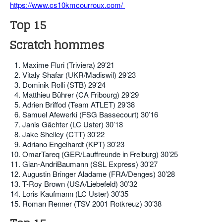
https://www.cs10kmcourroux.com/
Top 15
Scratch hommes
Maxime Fluri (Triviera) 29’21
Vitaly Shafar (UKR/Madiswil) 29’23
Dominik Rolli (STB) 29’24
Matthieu Bührer (CA Fribourg) 29’29
Adrien Briffod (Team ATLET) 29’38
Samuel Afewerki (FSG Bassecourt) 30’16
Janis Gächter (LC Uster) 30’18
Jake Shelley (CTT) 30’22
Adriano Engelhardt (KPT) 30’23
OmarTareq (GER/Lauffreunde in Freiburg) 30’25
Gian-AndriBaumann (SSL Express) 30’27
Augustin Bringer Aladame (FRA/Denges) 30’28
T-Roy Brown (USA/Liebefeld) 30’32
Loris Kaufmann (LC Uster) 30’35
Roman Renner (TSV 2001 Rotkreuz) 30’38