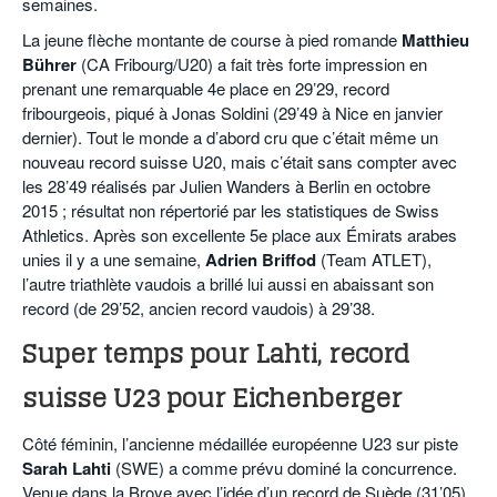
semaines.
La jeune flèche montante de course à pied romande
Matthieu
Bührer
(CA Fribourg/U20) a fait très forte impression en
prenant une remarquable 4e place en 29’29, record
fribourgeois, piqué à Jonas Soldini (29’49 à Nice en janvier
dernier). Tout le monde a d’abord cru que c’était même un
nouveau record suisse U20, mais c’était sans compter avec
les 28’49 réalisés par Julien Wanders à Berlin en octobre
2015 ; résultat non répertorié par les statistiques de Swiss
Athletics. Après son excellente 5e place aux Émirats arabes
unies il y a une semaine,
Adrien Briffod
(Team ATLET),
l’autre triathlète vaudois a brillé lui aussi en abaissant son
record (de 29’52, ancien record vaudois) à 29’38.
Super temps pour Lahti, record
suisse U23 pour Eichenberger
Côté féminin, l’ancienne médaillée européenne U23 sur piste
Sarah Lahti
(SWE) a comme prévu dominé la concurrence.
Venue dans la Broye avec l’idée d’un record de Suède (31’05),