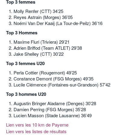
Top 3 femmes
Molly Renfer (CTT) 34’25
Reyes Astrain (Morges) 36’05
Noémi Van Der Kaaij (La Tour-de-Peilz) 36’16
Top 3 Hommes
Maxime Fluri (Triviera) 29’21
Adrien Briffod (Team ATLET) 29’38
Jake Shelley (CTT) 30’22
Top 3 femmes U20
Perla Cottier (Rougemont) 49’25
Constance Demont (FSG Morges) 49’35
Lucile Clémence (Fontaines-sur-Grandson) 57’42
Top 3 hommes U20
Augustin Bringer Aladame (Denges) 30’28
Damien Perring (FSG Morges) 35’28
Lucien Masson (Stade Lausanne) 36’49
Lien vers les 10 km de Payerne
Lien vers les listes de résultats