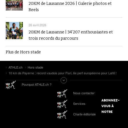
20KM de Lausanne 2026 | Galerie photos et
Reels
26 avril 2026
20KM de Lausanne | 34’207 enthousiastes et
trois records du parcours
Plus de Hors stade
ATHLE.ch
Hors stade
10 km de Payerne : record vaudois pour Fluri, 6e perf européenne pour Lahti !
Pourquoi ATHLE.ch ?
Nous contacter
ABONNEZ-
Services
VOUS À
NOTRE
Charte éditoriale