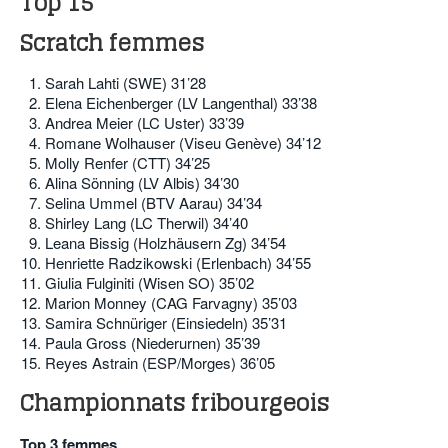
Top 15
Scratch femmes
Sarah Lahti (SWE) 31’28
Elena Eichenberger (LV Langenthal) 33’38
Andrea Meier (LC Uster) 33’39
Romane Wolhauser (Viseu Genève) 34’12
Molly Renfer (CTT) 34’25
Alina Sönning (LV Albis) 34’30
Selina Ummel (BTV Aarau) 34’34
Shirley Lang (LC Therwil) 34’40
Leana Bissig (Holzhäusern Zg) 34’54
Henriette Radzikowski (Erlenbach) 34’55
Giulia Fulginiti (Wisen SO) 35’02
Marion Monney (CAG Farvagny) 35’03
Samira Schnüriger (Einsiedeln) 35’31
Paula Gross (Niederurnen) 35’39
Reyes Astrain (ESP/Morges) 36’05
Championnats fribourgeois
Top 3 femmes