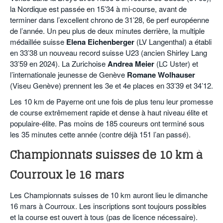
la Nordique est passée en 15’34 à mi-course, avant de
terminer dans l’excellent chrono de 31’28, 6e perf européenne
de l’année. Un peu plus de deux minutes derrière, la multiple
médaillée suisse
Elena Eichenberger
(LV Langenthal) a établi
en 33’38 un nouveau record suisse U23 (ancien Shirley Lang
33’59 en 2024). La Zurichoise
Andrea Meier
(LC Uster) et
l’internationale jeunesse de Genève
Romane Wolhauser
(Viseu Genève) prennent les 3e et 4e places en 33’39 et 34’12.
Les 10 km de Payerne ont une fois de plus tenu leur promesse
de course extrêmement rapide et dense à haut niveau élite et
populaire-élite. Pas moins de 185 coureurs ont terminé sous
les 35 minutes cette année (contre déjà 151 l’an passé).
Championnats suisses de 10 km à
Courroux le 16 mars
Les Championnats suisses de 10 km auront lieu le dimanche
16 mars à Courroux. Les inscriptions sont toujours possibles
et la course est ouvert à tous (pas de licence nécessaire).