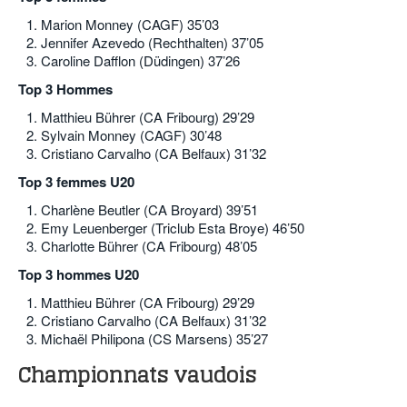
Marion Monney (CAGF) 35’03
Jennifer Azevedo (Rechthalten) 37’05
Caroline Dafflon (Düdingen) 37’26
Top 3 Hommes
Matthieu Bührer (CA Fribourg) 29’29
Sylvain Monney (CAGF) 30’48
Cristiano Carvalho (CA Belfaux) 31’32
Top 3 femmes U20
Charlène Beutler (CA Broyard) 39’51
Emy Leuenberger (Triclub Esta Broye) 46’50
Charlotte Bührer (CA Fribourg) 48’05
Top 3 hommes U20
Matthieu Bührer (CA Fribourg) 29’29
Cristiano Carvalho (CA Belfaux) 31’32
Michaël Philipona (CS Marsens) 35’27
Championnats vaudois