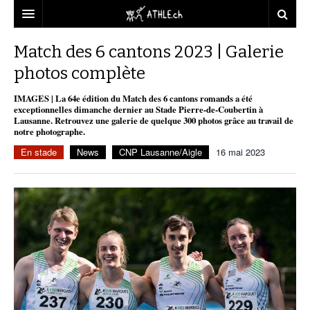
ACCUEIL
Match des 6 cantons 2023 | Galerie
photos complète
DOSSIERS
IMAGES | La 64e édition du Match des 6 cantons romands a été
STATISTIQUES
CHRONIQUES
exceptionnelles dimanche dernier au Stade Pierre-de-Coubertin à
Lausanne. Retrouvez une galerie de quelque 300 photos grâce au travail de
PARTENAIRES
STATISTIQUES
TOUT
notre photographe.
REPORTAGES
En stade
News
CNP Lausanne/Aigle
16 mai 2023
VIDEOS
MINIMA
CNP
MICHEL HERREN
DOPAGE
PARTENAIRES
ATHLE.CH
GALERIES
CLUBS PARTENAIRES
ATHLE.CH RÉGIONS
CLUB D’ATHLÉTISME
FÉDÉRATION
ATHLE.CH VINTAGE
TOUS SUPPORTERS D’ATHLE.CH !
CNP LAUSANNE/AIGLE
TOUS SUPPORTERS D’ATHLE.CH !
CHARTE ÉDITORIALE
ATHLE.CH RÉGIONS | GENÈVE
TIMELINE
PUBLICITÉ
NOUS CONTACTER
ATHLE.CH RÉGIONS | JURA
BIOGRAPHIES