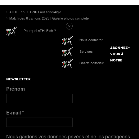
ATHLE.ch
CNP Lausanne/Aigle
Match des 6 cantons 2023 | Galerie photos complète
Pourquoi ATHLE.ch ?
Nous contacter
ABONNEZ-
Services
VOUS À
NOTRE
Charte éditoriale
NEWSLETTER
Prénom
E-mail
*
Nous gardons vos données privées et ne les partageons