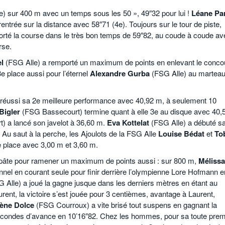
) sur 400 m avec un temps sous les 50 », 49″32 pour lui !
Léane Par
ntrée sur la distance avec 58″71 (4e). Toujours sur le tour de piste,
rté la course dans le très bon temps de 59″82, au coude à coude av
rse.
l
(FSG Alle) a remporté un maximum de points en enlevant le conco
e place aussi pour l’éternel
Alexandre Gurba
(FSG Alle) au martea
réussi sa 2e meilleure performance avec 40,92 m, à seulement 10
Bigler
(FSG Bassecourt) termine quant à elle 3e au disque avec 40,
 a lancé son javelot à 36,60 m.
Eva Kottelat
(FSG Alle) a débuté s
 Au saut à la perche, les Ajoulots de la FSG Alle
Louise Bédat
et
To
e place avec 3,00 m et 3,60 m.
a pâte pour ramener un maximum de points aussi : sur 800 m,
Mélissa
nel en courant seule pour finir derrière l’olympienne Lore Hofmann e
 Alle) a joué la gagne jusque dans les derniers mètres en étant au
ent, la victoire s’est jouée pour 3 centièmes, avantage à Laurent,
lène Dolce
(FSG Courroux) a vite brisé tout suspens en gagnant la
econdes d’avance en 10’16″82. Chez les hommes, pour sa toute prem