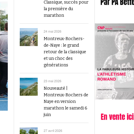
2023
Classique, succès pour
Finale du Visana Sprint ce dimanche à Berne
la première du
-
L’athlétisme suisse au débu
avec Mujinga Kambundji et plein de surprises
marathon
19 septembre 2024
Épisode 9 : Fritz Brodbeck
Voir tout
Voir tout
24 mai 2026
Montreux-Rochers-
de-Naye : le grand
retour de la classique
et un choc des
générations
23 mai 2026
Nouveauté |
Montreux-Rochers de
Naye en version
marathon le samedi 6
juin
27 avril 2026