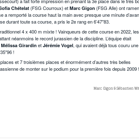
court) a fait forte impression en prenant la 3e place dans le très b
Sofia Chételat
(FSG Courroux) et
Marc Gigon
(FSG Alle) ont rame
aise a remporté la course haut la main avec presque une minute d’ava
rise durant toute sa course, a pris le 2e rang en 6’47″83.
raditionnel 4 x 400 m mixte ! Vainqueurs de cette course en 2022, les
attant néanmoins le record jurassien de la discipline. L’équipe était
,
Mélissa Girardin
et
Jérémie Vogel
, qui avaient déjà tous couru une
’35″96 !
 places et 7 troisièmes places et énormément d’autres très belles
rassienne de monter sur le podium pour la première fois depuis 2009 
Marc Gigon & Sébastien Wi