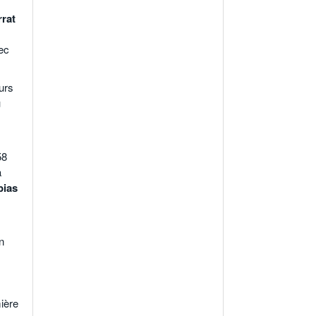
rat
ec
urs
u
58
a
bias
n
ière