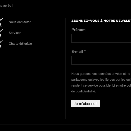
s après !
ABONNEZ-VOUS À NOTRE NEWSLE
Nous contacter
Prénom
Services
Charte éditoriale
E-mail
*
Nous gardons vos données privées et ne 
partageons qu’avec les tierces parties qui
rendent ce service possible.
Lire notre pol
de confidentialité.