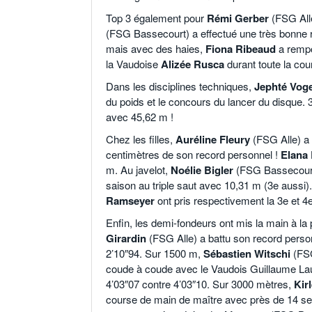
Top 3 également pour
Rémi Gerber
(FSG Alle
(FSG Bassecourt) a effectué une très bonne re
mais avec des haies,
Fiona Ribeaud
a rempo
la Vaudoise
Alizée Rusca
durant toute la cou
Dans les disciplines techniques,
Jephté Voge
du poids et le concours du lancer du disque. 3
avec 45,62 m !
Chez les filles,
Auréline Fleury
(FSG Alle) a 
centimètres de son record personnel !
Elana 
m. Au javelot,
Noélie Bigler
(FSG Bassecourt)
saison au triple saut avec 10,31 m (3e aussi).
Ramseyer
ont pris respectivement la 3e et 4
Enfin, les demi-fondeurs ont mis la main à l
Girardin
(FSG Alle) a battu son record person
2’10″94. Sur 1500 m,
Sébastien Witschi
(FSG
coude à coude avec le Vaudois Guillaume Laur
4’03″07 contre 4’03″10. Sur 3000 mètres,
Kir
course de main de maître avec près de 14 s