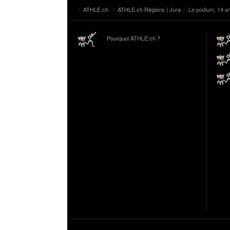
ATHLE.ch
ATHLE.ch Régions | Jura
Le podium, 14 an
Pourquoi ATHLE.ch ?