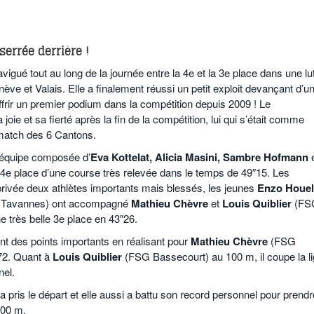
serrée derrière !
igué tout au long de la journée entre la 4e et la 3e place dans une lu
ve et Valais. Elle a finalement réussi un petit exploit devançant d’u
frir un premier podium dans la compétition depuis 2009 ! Le
joie et sa fierté après la fin de la compétition, lui qui s’était comme
 match des 6 Cantons.
l’équipe composée d’
Eva Kottelat, Alicia Masini, Sambre Hofmann
e
a 4e place d’une course très relevée dans le temps de 49″15. Les
privée deux athlètes importants mais blessés, les jeunes
Enzo Houel
 Tavannes) ont accompagné
Mathieu Chèvre
et
Louis Quiblier
(FS
e très belle 3e place en 43″26.
t des points importants en réalisant pour
Mathieu Chèvre
(FSG
72. Quant à
Louis Quiblier
(FSG Bassecourt) au 100 m, il coupe la l
nel.
a pris le départ et elle aussi a battu son record personnel pour prend
100 m.