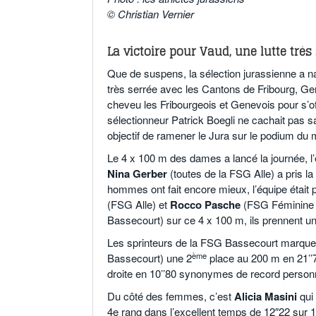
© Christian Vernier
.
La victoire pour Vaud, une lutte très 
Que de suspens, la sélection jurassienne a nav
très serrée avec les Cantons de Fribourg, Genè
cheveu les Fribourgeois et Genevois pour s’of
sélectionneur Patrick Boegli ne cachait pas sa 
objectif de ramener le Jura sur le podium du
Le 4 x 100 m des dames a lancé la journée, 
Nina Gerber
(toutes de la FSG Alle) a pris l
hommes ont fait encore mieux, l’équipe était 
(FSG Alle) et
Rocco Pasche
(FSG Féminine
Bassecourt) sur ce 4 x 100 m, ils prennent un
Les sprinteurs de la FSG Bassecourt marquen
ème
Bassecourt) une 2
place au 200 m en 21’’
droite en 10’’80 synonymes de record person
Du côté des femmes, c’est
Alicia Masini
qui 
4e rang dans l’excellent temps de 12″22 sur 