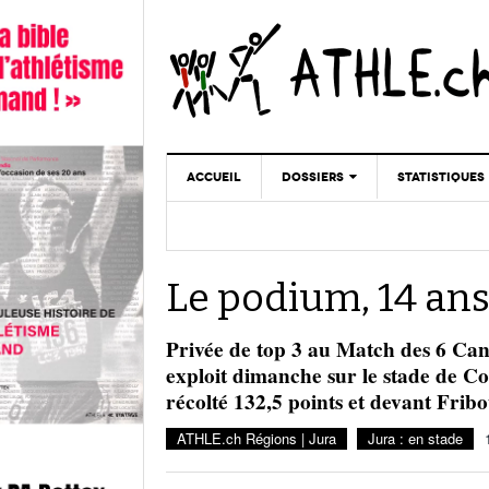
ACCUEIL
DOSSIERS
STATISTIQUES
CHRONIQUES
STATISTIQUES
REPORTAGES
MINIMA
Le podium, 14 ans
DOPAGE
GALERIES
Privée de top 3 au Match des 6 Cant
exploit dimanche sur le stade de Cou
récolté 132,5 points et devant Fribo
ATHLE.ch Régions | Jura
Jura : en stade