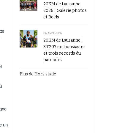
20KM de Lausanne
2026 | Galerie photos
et Reels
tte
26 avril 2026
n
20KM de Lausanne |
34’207 enthousiastes
et trois records du
parcours
t
Plus de Hors stade
G
igne
re un