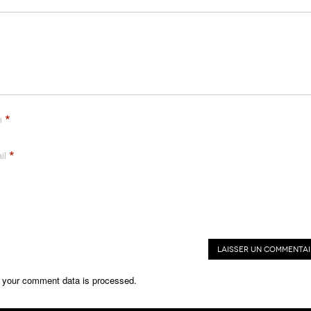
*
m
*
il
 your comment data is processed.