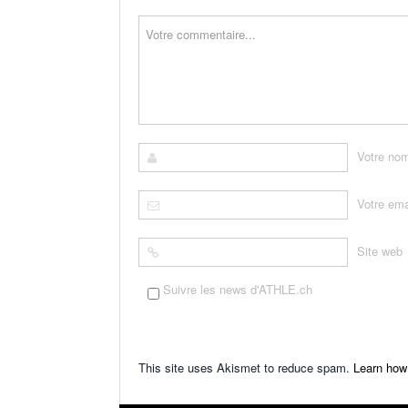
Votre no
Votre ema
Site web
Suivre les news d'ATHLE.ch
This site uses Akismet to reduce spam.
Learn how