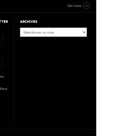
Site index
TTER
ARCHIVES
Archives
les
itique