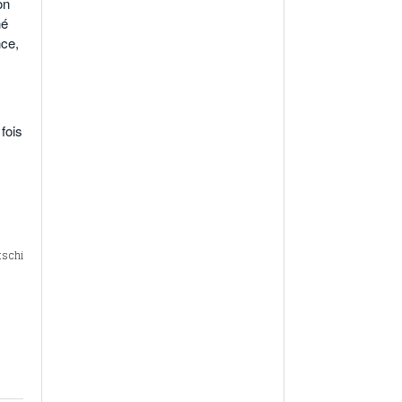
on
né
nce,
 fois
!
tschi