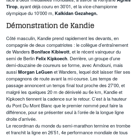
Tirop
, ayant déjà couru en 30’01, et la vice-championne
olympique du 10’000 m,
Kalkidan Gezahegn
.
Démonstration de Kandie
Côté masculin, Kandie prend rapidement les devants, en
compagnie de deux compatriotes : le collègue d’entraînement
de Wanders
Boniface Kibiwott
, et le récent vainqueur du
semi de Berlin
Felix Kipkoech
. Derrière, un groupe d’une
demi-douzaine de coureurs se forme, avec Amdouni, mais
aussi
Morgan LeGuen
et Wanders, lequel doit laisser filer ses
compagnons de route avant la mi-course. Les temps de
passage annoncent un temps final tout proche des 27’00, et
malgré les quelques 20 m de dénivelé au 6e km, Kandie et
Kipkoech tiennent la cadence sur le retour. C’est à la hauteur
du Pont Du Mont Blanc que le premier nommé peut faire la
différence, pour se présenter seul à l’orée de la longue ligne
droite d’arrivée.
Le recordman du monde du semi-marathon termine en trombe
et franchit la ligne en 26’51, 4e performance mondiale de tous