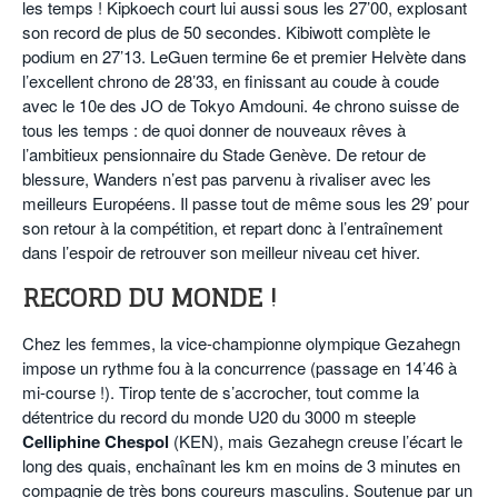
les temps ! Kipkoech court lui aussi sous les 27’00, explosant
son record de plus de 50 secondes. Kibiwott complète le
podium en 27’13. LeGuen termine 6e et premier Helvète dans
l’excellent chrono de 28’33, en finissant au coude à coude
avec le 10e des JO de Tokyo Amdouni. 4e chrono suisse de
tous les temps : de quoi donner de nouveaux rêves à
l’ambitieux pensionnaire du Stade Genève. De retour de
blessure, Wanders n’est pas parvenu à rivaliser avec les
meilleurs Européens. Il passe tout de même sous les 29’ pour
son retour à la compétition, et repart donc à l’entraînement
dans l’espoir de retrouver son meilleur niveau cet hiver.
RECORD DU MONDE !
Chez les femmes, la vice-championne olympique Gezahegn
impose un rythme fou à la concurrence (passage en 14’46 à
mi-course !). Tirop tente de s’accrocher, tout comme la
détentrice du record du monde U20 du 3000 m steeple
Celliphine Chespol
(KEN), mais Gezahegn creuse l’écart le
long des quais, enchaînant les km en moins de 3 minutes en
compagnie de très bons coureurs masculins. Soutenue par un