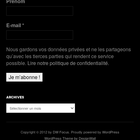
Prénom
E-mail
*
Nous gardons vos données privées et ne les partageons
qu’avec les tierces parties qui rendent ce service
possible.
Lire notre politique de confidentialité.
ARCHIVES
Archives
Copyright © 2012 by
DW Focus
. Proudly powered by
WordPress
WordPress Theme by DesignWall