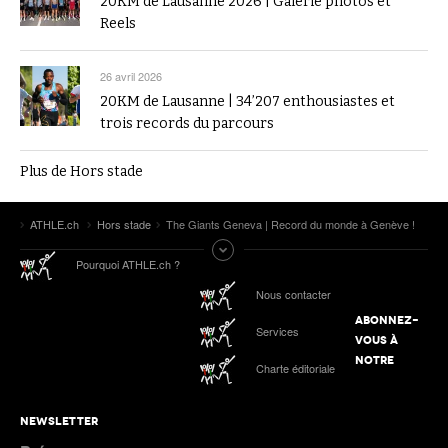
20KM de Lausanne 2026 | Galerie photos et
Reels
26 avril 2026
20KM de Lausanne | 34’207 enthousiastes et
trois records du parcours
Plus de Hors stade
ATHLE.ch
Hors stade
The Giants Geneva | Record du monde à Genève !
Pourquoi ATHLE.ch ?
Nous contacter
ABONNEZ-
Services
VOUS À
NOTRE
Charte éditoriale
NEWSLETTER