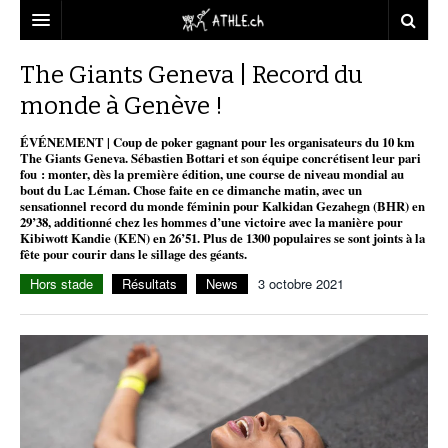
ACCUEIL
The Giants Geneva | Record du
monde à Genève !
DOSSIERS
ÉVÉNEMENT | Coup de poker gagnant pour les organisateurs du 10 km
STATISTIQUES
CHRONIQUES
The Giants Geneva. Sébastien Bottari et son équipe concrétisent leur pari
fou : monter, dès la première édition, une course de niveau mondial au
PARTENAIRES
STATISTIQUES
TOUT
bout du Lac Léman. Chose faite en ce dimanche matin, avec un
REPORTAGES
sensationnel record du monde féminin pour Kalkidan Gezahegn (BHR) en
29’38, additionné chez les hommes d’une victoire avec la manière pour
VIDEOS
MINIMA
CNP
MICHEL HERREN
DOPAGE
Kibiwott Kandie (KEN) en 26’51. Plus de 1300 populaires se sont joints à la
fête pour courir dans le sillage des géants.
PARTENAIRES
ATHLE.CH
GALERIES
Hors stade
Résultats
News
3 octobre 2021
CLUBS PARTENAIRES
ATHLE.CH RÉGIONS
CLUB D’ATHLÉTISME
FÉDÉRATION
ATHLE.CH VINTAGE
TOUS SUPPORTERS D’ATHLE.CH !
CNP LAUSANNE/AIGLE
TOUS SUPPORTERS D’ATHLE.CH !
CHARTE ÉDITORIALE
ATHLE.CH RÉGIONS | GENÈVE
TIMELINE
PUBLICITÉ
NOUS CONTACTER
ATHLE.CH RÉGIONS | JURA
BIOGRAPHIES