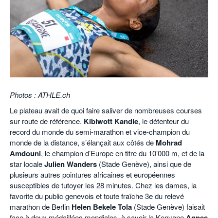
POURQUOI ATHLE.CH ?
ATHLE.CH RÉGIONS | VAUD
HIGHLIGHTS
LIVRES
Photos : ATHLE.ch
Le plateau avait de quoi faire saliver de nombreuses courses
sur route de référence.
Kibiwott Kandie
, le détenteur du
record du monde du semi-marathon et vice-champion du
monde de la distance, s’élançait aux côtés de
Mohrad
Amdouni
, le champion d’Europe en titre du 10’000 m, et de la
star locale
Julien Wanders
(Stade Genève), ainsi que de
plusieurs autres pointures africaines et européennes
susceptibles de tutoyer les 28 minutes. Chez les dames, la
favorite du public genevois et toute fraîche 3e du relevé
marathon de Berlin
Helen Bekele Tola
(Stade Genève) faisait
face à deux médaillées mondiales, à savoir la Kenyane
Agnes