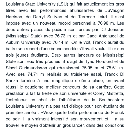
Louisiana State University (LSU) qui fait actuellement les gros
titres avec les performances ahurissantes de JuVaughn
Harrison, de Darryl Sullivan et de Terrence Laird. Il s’est
imposé avec un nouveau record personnel à 76,98 m. Les
deux autres places du podium sont prises par DJ Jonsson
(Mississippi State) avec 76,73 m et par Cade Antonucci de
Auburn University avec 76,14 m. On le voit, Franck aurait dû
battre son record d’une bonne coudée s’il avait voulu titiller ces
trois jeunes étudiants. Deux autres lanceurs de Mississippi
State sont eux très proches; il s’agit de Tyriq Horsford et de
Sindri Gudmundsson qui réussissent 75,95 m et 75,61 m.
Avec ses 74,71 m réalisés au troisième essai, Franck Di
Sanza termine à une magnifique sixième place, en ayant
réussi le deuxième meilleur concours de sa carrière. Cette
prestation a fait la fierté de son université et Corey Mistretta,
l’entraîneur en chef de l’athlétisme de la Southeastern
Louisiana University n’a pas tari d’éloge pour son étudiant de
première année : «Wow, quelle belle performance de Franck
ce soir. Il a vraiment intensifié son mouvement et il a su
trouver le moyen d’obtenir un gros lancer, dans des conditions