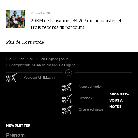
26 avril 2026
20KM de Lausanne | 34’207 enthousiastes et
trois records du parcours
Plus de Hors stade
ATHLE.ch
ATHLE.ch Régions | Vaud
Championnats NCAA de division 1 à Eugene
Pourquoi ATHLE.ch ?
Nous contacter
ABONNEZ-
Services
VOUS À
NOTRE
Charte éditoriale
NEWSLETTER
Prénom