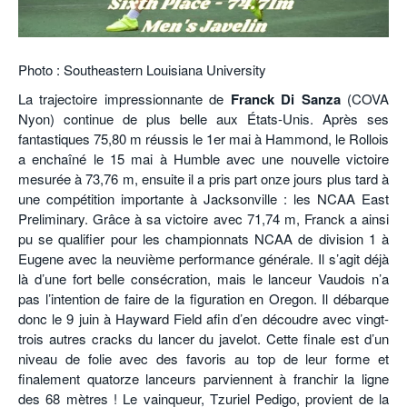
POURQUOI ATHLE.CH ?
ATHLE.CH RÉGIONS | VAUD
HIGHLIGHTS
LIVRES
Photo : Southeastern Louisiana University
La trajectoire impressionnante de
Franck Di Sanza
(COVA
Nyon) continue de plus belle aux États-Unis. Après ses
fantastiques 75,80 m réussis le 1er mai à Hammond, le Rollois
a enchaîné le 15 mai à Humble avec une nouvelle victoire
mesurée à 73,76 m, ensuite il a pris part onze jours plus tard à
une compétition importante à Jacksonville : les NCAA East
Preliminary. Grâce à sa victoire avec 71,74 m, Franck a ainsi
pu se qualifier pour les championnats NCAA de division 1 à
Eugene avec la neuvième performance générale. Il s’agit déjà
là d’une fort belle consécration, mais le lanceur Vaudois n’a
pas l’intention de faire de la figuration en Oregon. Il débarque
donc le 9 juin à Hayward Field afin d’en découdre avec vingt-
trois autres cracks du lancer du javelot. Cette finale est d’un
niveau de folie avec des favoris au top de leur forme et
finalement quatorze lanceurs parviennent à franchir la ligne
des 68 mètres ! Le vainqueur, Tzuriel Pedigo, provient de la