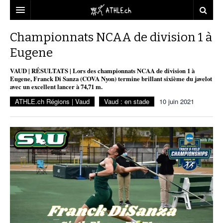
ACCUEIL
Championnats NCAA de division 1 à
Eugene
DOSSIERS
VAUD | RÉSULTATS | Lors des championnats NCAA de division 1 à
STATISTIQUES
CHRONIQUES
Eugene, Franck Di Sanza (COVA Nyon) termine brillant sixième du javelot
avec un excellent lancer à 74,71 m.
PARTENAIRES
STATISTIQUES
TOUT
REPORTAGES
ATHLE.ch Régions | Vaud
Vaud : en stade
10 juin 2021
VIDEOS
MINIMA
CNP
MICHEL HERREN
DOPAGE
PARTENAIRES
ATHLE.CH
GALERIES
CLUBS PARTENAIRES
ATHLE.CH RÉGIONS
CLUB D’ATHLÉTISME
FÉDÉRATION
ATHLE.CH VINTAGE
TOUS SUPPORTERS D’ATHLE.CH !
CNP LAUSANNE/AIGLE
TOUS SUPPORTERS D’ATHLE.CH !
CHARTE ÉDITORIALE
ATHLE.CH RÉGIONS | GENÈVE
TIMELINE
PUBLICITÉ
NOUS CONTACTER
ATHLE.CH RÉGIONS | JURA
BIOGRAPHIES