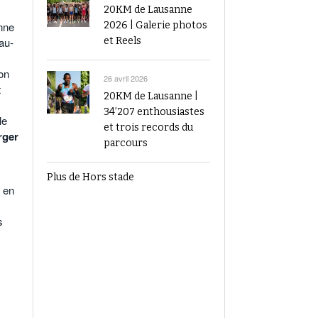
20KM de Lausanne
onne
2026 | Galerie photos
au-
et Reels
on
26 avril 2026
t
20KM de Lausanne |
34’207 enthousiastes
le
et trois records du
rger
parcours
Plus de Hors stade
e en
s