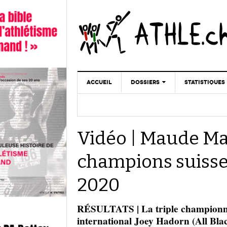
ACCUEIL
DOSSIERS
STATISTIQUES
CHRONIQUES
STATISTIQUES
REPORTAGES
MINIMA
Vidéo | Maude Ma
DOPAGE
GALERIES
champions suisse
2020
RÉSULTATS | La triple championne
international Joey Hadorn (All Blac