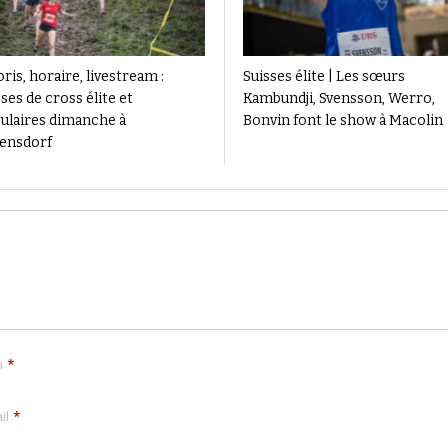
ris, horaire, livestream :
Suisses élite | Les sœurs
ses de cross élite et
Kambundji, Svensson, Werro,
ulaires dimanche à
Bonvin font le show à Macolin
ensdorf
*
m
*
il