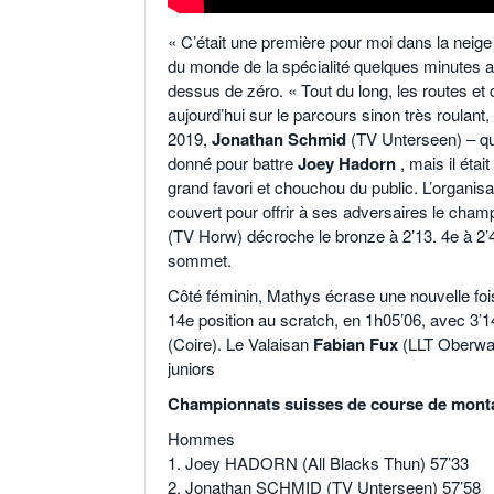
« C’était une première pour moi dans la neige 
du monde de la spécialité quelques minutes av
dessus de zéro. « Tout du long, les routes et c
aujourd’hui sur le parcours sinon très roula
2019,
Jonathan Schmid
(TV Unterseen) – qui é
donné pour battre
Joey Hadorn
, mais il étai
grand favori et chouchou du public. L’organisat
couvert pour offrir à ses adversaires le cha
(TV Horw) décroche le bronze à 2’13. 4e à 2’
sommet.
Côté féminin, Mathys écrase une nouvelle fois 
14e position au scratch, en 1h05’06, avec 3’
(Coire). Le Valaisan
Fabian Fux
(LLT Oberwall
juniors
Championnats suisses de course de mont
Hommes
1. Joey HADORN (All Blacks Thun) 57’33
2. Jonathan SCHMID (TV Unterseen) 57’58