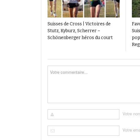
Suisses de Cross | Victoires de
Favo
Stutz, Kyburz, Scherrer –
Suis
Schönenberger héros du court
pop
Reg
Votre no
Votre ema