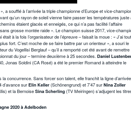
», a soufflé à l’arrivée la triple championne d’Europe et vice-champi
ant qu’un rayon de soleil vienne faire passer les températures juste 
hemins étaient glacés et enneigés, ce qui n’a pas facilité l’affaire
nt, sans grosse montée raide ». Le champion suisse 2017, vice-champi
tait à la fois l’organisateur de l’épreuve – faisait la moue : « J’ai tou
t plus fort. C’est moche de se faire battre par un orienteur », a souri le
eur du Vogellisi Berglauf – qu’il a remporté cet été avant de remettre 
mpionnat du jour – termine deuxième à 25 secondes.
Daniel Lustenbe
40, Jonas Soldini (CA Rosé) a été le premier Romand à atteindre le
la concurrence. Sans forcer son talent, elle franchit la ligne d’arrivé
14 d’avance sur
Elin Keller
(Schönengrund) et 7’47 sur
Nina Zoller
is) et la Bernoise
Sina Scherling
(TV Meiringen) s’adjugent les titre
agne 2020 à Adelboden