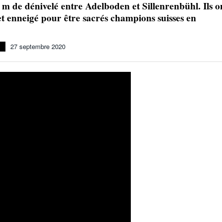
m de dénivelé entre Adelboden et Sillenrenbühl. Ils o
Julien Wanders. Sensibilité, illusions, travail :
é et enneigé pour être sacrés champions suisses en
- 13 décembre
une lecture à ne pas manquer !
2024
Voir tout
s
27 septembre 2020