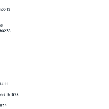
1h00’13
56
h02’53
14’11
r) 1h15’38
8’14