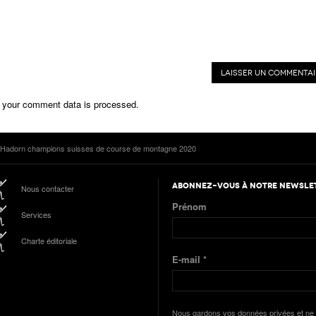
 your comment data is processed.
 Hadorn champions suisses de course de montagne 2020
ABONNEZ-VOUS À NOTRE NEWSLE
Nous contacter
Prénom
Services
Charte éditoriale
E-mail
*
Nous gardons vos données privées et ne 