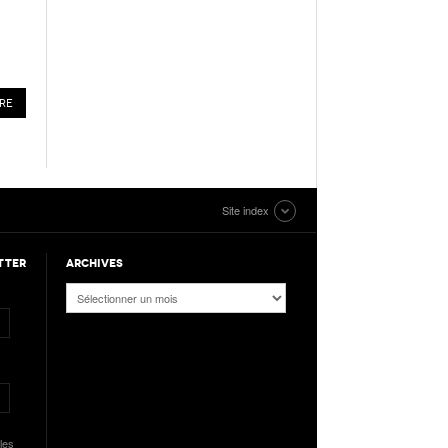
Site index
TTER
ARCHIVES
Archives
les