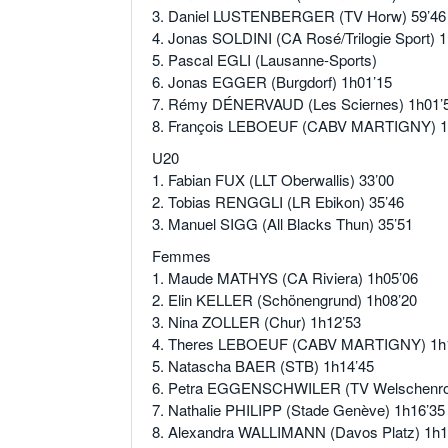
3. Daniel LUSTENBERGER (TV Horw) 59’46
4. Jonas SOLDINI (CA Rosé/Trilogie Sport) 
5. Pascal EGLI (Lausanne-Sports)
6. Jonas EGGER (Burgdorf) 1h01’15
7. Rémy DÉNERVAUD (Les Sciernes) 1h01’
8. François LEBOEUF (CABV MARTIGNY) 1
U20
1. Fabian FUX (LLT Oberwallis) 33’00
2. Tobias RENGGLI (LR Ebikon) 35’46
3. Manuel SIGG (All Blacks Thun) 35’51
Femmes
1. Maude MATHYS (CA Riviera) 1h05’06
2. Elin KELLER (Schönengrund) 1h08’20
3. Nina ZOLLER (Chur) 1h12’53
4. Theres LEBOEUF (CABV MARTIGNY) 1h
5. Natascha BAER (STB) 1h14’45
6. Petra EGGENSCHWILER (TV Welschenroh
7. Nathalie PHILIPP (Stade Genève) 1h16’35
8. Alexandra WALLIMANN (Davos Platz) 1h1