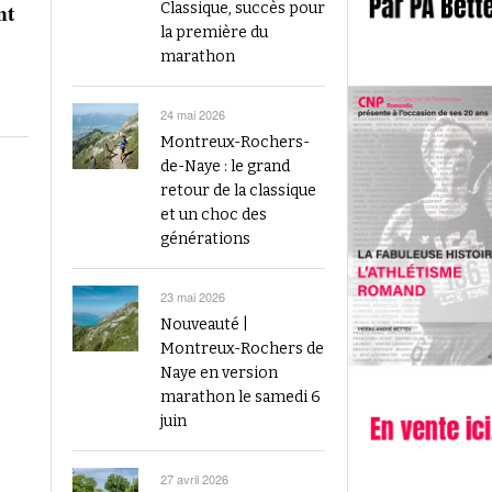
2023
nt
Classique, succès pour
Finale du Visana Sprint ce dimanche à Berne
la première du
-
L’athlétisme suisse au débu
avec Mujinga Kambundji et plein de surprises
marathon
19 septembre 2024
Épisode 9 : Fritz Brodbeck
Voir tout
Voir tout
24 mai 2026
Montreux-Rochers-
de-Naye : le grand
retour de la classique
et un choc des
générations
23 mai 2026
Nouveauté |
Montreux-Rochers de
Naye en version
marathon le samedi 6
juin
27 avril 2026