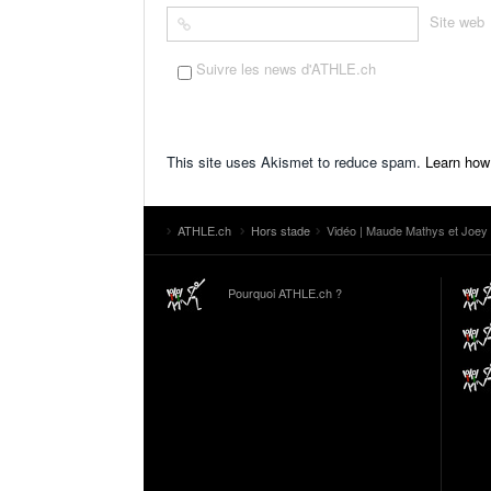
Site web
Suivre les news d'ATHLE.ch
This site uses Akismet to reduce spam.
Learn how
ATHLE.ch
Hors stade
Vidéo | Maude Mathys et Joey
Pourquoi ATHLE.ch ?