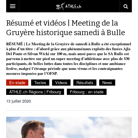
ACCUEIL
Résumé et vidéos | Meeting de la
Gruyère historique samedi à Bulle
DOSSIERS
RÉSUMÉ | Le Meeting de la Gruyère de samedi à Bulle a été exceptionnel
STATISTIQUES
CHRONIQUES
à plus d’un titre : d’abord grâce aux phénoménaux exploits des fusées Ajla
Del Ponte et Silvan Wicki sur 100 m, mais aussi parce que le SA Bulle est
PARTENAIRES
STATISTIQUES
TOUT
parvenu à mettre sur pied un super meeting d’athlétisme avec plus de 530
REPORTAGES
participants, de belles luttes dans toutes les disciplines et une ambiance
festive, malgré l’étrange période que nous vivons et les contraignantes
VIDEOS
MINIMA
CNP
MICHEL HERREN
DOPAGE
mesures imposées par l’OFSP.
En stade
Textes
Videos
Résultats
News
PARTENAIRES
ATHLE.CH
GALERIES
ATHLE.ch Régions | Fribourg
Fribourg : en stade
CLUBS PARTENAIRES
ATHLE.CH RÉGIONS
CLUB D’ATHLÉTISME
13 juillet 2020
FÉDÉRATION
ATHLE.CH VINTAGE
TOUS SUPPORTERS D’ATHLE.CH !
CNP LAUSANNE/AIGLE
TOUS SUPPORTERS D’ATHLE.CH !
CHARTE ÉDITORIALE
ATHLE.CH RÉGIONS | GENÈVE
TIMELINE
PUBLICITÉ
NOUS CONTACTER
ATHLE.CH RÉGIONS | JURA
BIOGRAPHIES