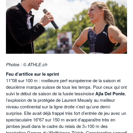
POURQUOI ATHLE.CH ?
ATHLE.CH RÉGIONS | VAUD
HIGHLIGHTS
LIVRES
Photos : © ATHLE.ch
Feu d’artifice sur le sprint
11″08 sur 100 m : meilleure perf européenne de la saison et
deuxième marque suisse de tous les temps. Pour ceux qui ont
suivi le début de saison de la fusée tessinoise
Ajla Del Ponte
,
l’explosion de la protégée de Laurent Meuwly au meilleur
niveau continental sur la ligne droite n’est qu’une demi-
surprise. Elle avait déjà frappé très fort d’entrée de jeu avec un
spectaculaire 16″67 sur 150 m avant d’apparaître très en
jambes jeudi dans le cadre du relais de 3×100 m des
Inspiration Games du Weltklasse Zürich. Consécration samedi