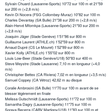
Sylvain Chuard (Lausanne-Sports) 10″72 sur 100 m et 21″59
sur 200 m (+2,8 m/s)
Kevin Di Nocera (FSG Collombey-Muraz) 10″82 sur 100 m
Charles Devantay (SA Bulle) 21″38 sur 200 m (+2,8 m/s)
Alain-Hervé Mfomkpa (Lausanne-Sports) 21″93 sur 200 m
(+2,8 m/s)
Joaquim Jäger (Stade Genève) 1’51″86 sur 800 m
Guillaume Laurent (ATHLE.ch) 1’52″59 sur 800 m
Arnaud Dupré (CS Le Mouret) 1’52″89 sur 800 m
Xavier Kolly (ATHLE.ch) 1’55″02 sur 800 m
Louis Low-Beer (Stade Genève/U18) 50″83 sur 400 m
Steve Meystre (Stade Lausanne) 7,10 m en longueur (+4,0
m/s)
Christopher Bettex (CA Riviera) 7,02 m en longueur (+3,5 m/s)
Samuel Coppey (CA Vétroz) 42,62 m au disque
Coralie Ambrosini (SA Bulle) 11″70 sur 100 m avant de se
blesser légèrement en finale
Melissa Gutschmidt (Lausanne-Sports) 11″72 sur 100 m
Samantha Dagry (Lausanne-Sports) 11″75 sur 100 m
Soraya Becerra (CABV Martigny/U18) 11″83 sur 100 m et