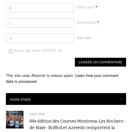
*
Votre nom
*
Votre email
Site web
Suivre les news d'ATHLE.ch
This site uses Akismet to reduce spam.
Learn how your comment
data is processed.
8 juin 2026
44e édition des Courses Montreux-Les Rochers-
de-Naye : Briffod et Azevedo remportent la