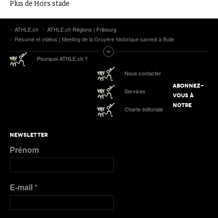
Plus de Hors stade
ATHLE.ch
ATHLE.ch Régions | Fribourg
Résumé et vidéos | Meeting de la Gruyère historique samedi à Bulle
Pourquoi ATHLE.ch ?
Nous contacter
ABONNEZ-
Services
VOUS À
NOTRE
Charte éditoriale
NEWSLETTER
Prénom
E-mail
*