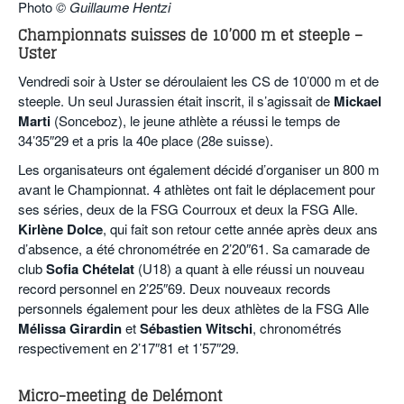
Photo
© Guillaume Hentzi
POURQUOI ATHLE.CH ?
ATHLE.CH RÉGIONS | VAUD
HIGHLIGHTS
Championnats suisses de 10’000 m et steeple –
Uster
LIVRES
Vendredi soir à Uster se déroulaient les CS de 10’000 m et de
steeple. Un seul Jurassien était inscrit, il s’agissait de
Mickael
Marti
(Sonceboz), le jeune athlète a réussi le temps de
34’35″29 et a pris la 40e place (28e suisse).
Les organisateurs ont également décidé d’organiser un 800 m
avant le Championnat. 4 athlètes ont fait le déplacement pour
ses séries, deux de la FSG Courroux et deux la FSG Alle.
Kirlène Dolce
, qui fait son retour cette année après deux ans
d’absence, a été chronométrée en 2’20″61. Sa camarade de
club
Sofia Chételat
(U18) a quant à elle réussi un nouveau
record personnel en 2’25″69. Deux nouveaux records
personnels également pour les deux athlètes de la FSG Alle
Mélissa Girardin
et
Sébastien Witschi
, chronométrés
respectivement en 2’17″81 et 1’57″29.
.
Micro-meeting de Delémont