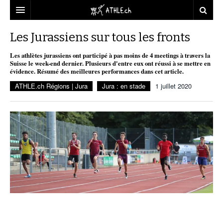
ACCUEIL
Les Jurassiens sur tous les fronts
DOSSIERS
Les athlètes jurassiens ont participé à pas moins de 4 meetings à travers la
Suisse le week-end dernier. Plusieurs d'entre eux ont réussi à se mettre en
évidence. Résumé des meilleures performances dans cet article.
STATISTIQUES
CHRONIQUES
ATHLE.ch Régions | Jura
Jura : en stade
1 juillet 2020
PARTENAIRES
STATISTIQUES
TOUT
REPORTAGES
VIDEOS
MINIMA
CNP
MICHEL HERREN
DOPAGE
PARTENAIRES
ATHLE.CH
GALERIES
CLUBS PARTENAIRES
ATHLE.CH RÉGIONS
CLUB D’ATHLÉTISME
FÉDÉRATION
ATHLE.CH VINTAGE
TOUS SUPPORTERS D’ATHLE.CH !
CNP LAUSANNE/AIGLE
TOUS SUPPORTERS D’ATHLE.CH !
CHARTE ÉDITORIALE
ATHLE.CH RÉGIONS | GENÈVE
TIMELINE
.
PUBLICITÉ
NOUS CONTACTER
ATHLE.CH RÉGIONS | JURA
BIOGRAPHIES