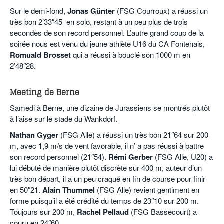
Sur le demi-fond,
Jonas Günter
(FSG Courroux) a réussi un
très bon 2’33″45 en solo, restant à un peu plus de trois
secondes de son record personnel. L’autre grand coup de la
soirée nous est venu du jeune athlète U16 du CA Fontenais,
Romuald Brosset
qui a réussi à bouclé son 1000 m en
2’48″28.
.
Meeting de Berne
Samedi à Berne, une dizaine de Jurassiens se montrés plutôt
à l’aise sur le stade du Wankdorf.
Nathan Gyger
(FSG Alle) a réussi un très bon 21″64 sur 200
m, avec 1,9 m/s de vent favorable, il n’ a pas réussi à battre
son record personnel (21″54).
Rémi Gerber
(FSG Alle, U20) a
lui débuté de manière plutôt discrète sur 400 m, auteur d’un
très bon départ, il a un peu craqué en fin de course pour finir
en 50″21.
Alain Thummel
(FSG Alle) revient gentiment en
forme puisqu’il a été crédité du temps de 23″10 sur 200 m.
Toujours sur 200 m,
Rachel Pellaud
(FSG Bassecourt) a
couru en 24″60.