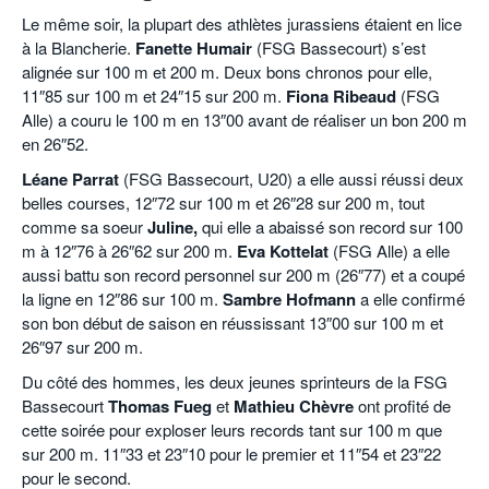
Le même soir, la plupart des athlètes jurassiens étaient en lice
à la Blancherie.
Fanette Humair
(FSG Bassecourt) s’est
alignée sur 100 m et 200 m. Deux bons chronos pour elle,
11″85 sur 100 m et 24″15 sur 200 m.
Fiona Ribeaud
(FSG
Alle) a couru le 100 m en 13″00 avant de réaliser un bon 200 m
en 26″52.
Léane Parrat
(FSG Bassecourt, U20) a elle aussi réussi deux
belles courses, 12″72 sur 100 m et 26″28 sur 200 m, tout
comme sa soeur
Juline,
qui elle a abaissé son record sur 100
m à 12″76 à 26″62 sur 200 m.
Eva Kottelat
(FSG Alle) a elle
aussi battu son record personnel sur 200 m (26″77) et a coupé
la ligne en 12″86 sur 100 m.
Sambre Hofmann
a elle confirmé
son bon début de saison en réussissant 13″00 sur 100 m et
26″97 sur 200 m.
Du côté des hommes, les deux jeunes sprinteurs de la FSG
Bassecourt
Thomas Fueg
et
Mathieu Chèvre
ont profité de
cette soirée pour exploser leurs records tant sur 100 m que
sur 200 m. 11″33 et 23″10 pour le premier et 11″54 et 23″22
pour le second.