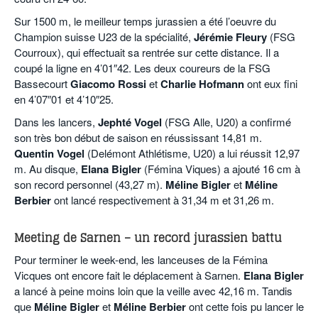
Sur 1500 m, le meilleur temps jurassien a été l’oeuvre du
Champion suisse U23 de la spécialité,
Jérémie Fleury
(FSG
Courroux), qui effectuait sa rentrée sur cette distance. Il a
coupé la ligne en 4’01″42. Les deux coureurs de la FSG
Bassecourt
Giacomo Rossi
et
Charlie Hofmann
ont eux fini
en 4’07″01 et 4’10″25.
Dans les lancers,
Jephté Vogel
(FSG Alle, U20) a confirmé
son très bon début de saison en réussissant 14,81 m.
Quentin Vogel
(Delémont Athlétisme, U20) a lui réussit 12,97
m. Au disque,
Elana Bigler
(Fémina Viques) a ajouté 16 cm à
son record personnel (43,27 m).
Méline Bigler
et
Méline
Berbier
ont lancé respectivement à 31,34 m et 31,26 m.
.
Meeting de Sarnen – un record jurassien battu
Pour terminer le week-end, les lanceuses de la Fémina
Vicques ont encore fait le déplacement à Sarnen.
Elana Bigler
a lancé à peine moins loin que la veille avec 42,16 m. Tandis
que
Méline Bigler
et
Méline Berbier
ont cette fois pu lancer le