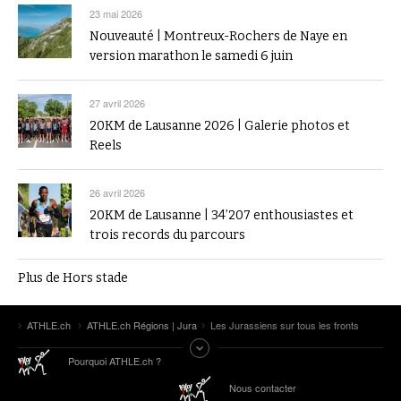
23 mai 2026
Nouveauté | Montreux-Rochers de Naye en
version marathon le samedi 6 juin
27 avril 2026
20KM de Lausanne 2026 | Galerie photos et
Reels
26 avril 2026
20KM de Lausanne | 34’207 enthousiastes et
trois records du parcours
Plus de Hors stade
ATHLE.ch
ATHLE.ch Régions | Jura
Les Jurassiens sur tous les fronts
Pourquoi ATHLE.ch ?
Nous contacter