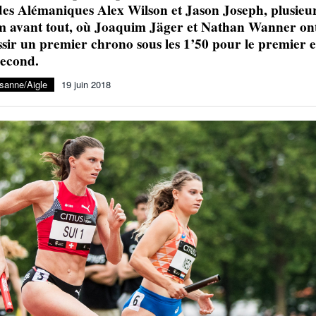
 des Alémaniques Alex Wilson et Jason Joseph, plusieu
Julien Wanders. Sensibilité, illusions, travail :
 m avant tout, où Joaquim Jäger et Nathan Wanner on
- 13 décembre
une lecture à ne pas manquer !
sir un premier chrono sous les 1’50 pour le premier e
2024
second.
Voir tout
sanne/Aigle
19 juin 2018