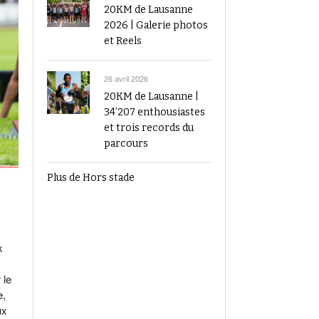
20KM de Lausanne
2026 | Galerie photos
et Reels
26 avril 2026
20KM de Lausanne |
34’207 enthousiastes
et trois records du
parcours
Plus de Hors stade
x
 le
e,
ux