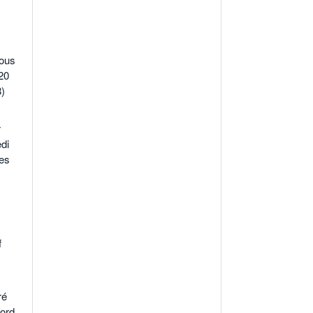
sous
20
8)
r
di
les
f
ré
cord