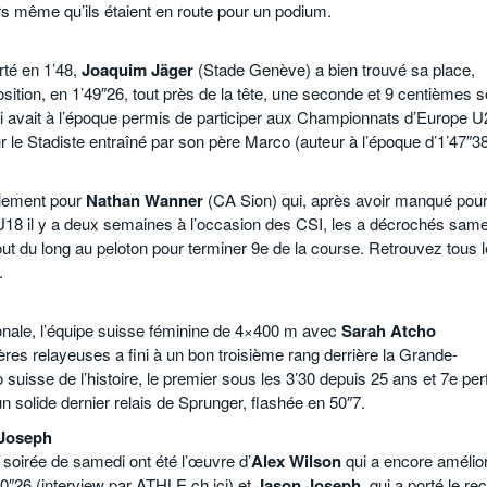
s même qu’ils étaient en route pour un podium.
rté en 1’48,
Joaquim Jäger
(Stade Genève) a bien trouvé sa place,
position, en 1’49″26, tout près de la tête, une seconde et 9 centièmes 
i avait à l’époque permis de participer aux Championnats d’Europe U
r le Stadiste entraîné par son père Marco (auteur à l’époque d’1’47″3
alement pour
Nathan Wanner
(CA Sion) qui, après avoir manqué pou
18 il y a deux semaines à l’occasion des CSI, les a décrochés same
ut du long au peloton pour terminer 9e de la course. Retrouvez tous 
.
ionale, l’équipe suisse féminine de 4×400 m avec
Sarah Atcho
res relayeuses a fini à un bon troisième rang derrière la Grande-
 suisse de l’histoire, le premier sous les 3’30 depuis 25 ans et 7e per
solide dernier relais de Sprunger, flashée en 50″7.
 Joseph
a soirée de samedi ont été l’œuvre d’
Alex Wilson
qui a encore amélio
0″26 (interview par ATHLE.ch ici) et
Jason Joseph
, qui a porté le re