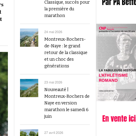
2023
Classique, succès pour
rs
Finale du Visana Sprint ce dimanche à Berne
la première du
t
-
L’athlétisme suisse au débu
avec Mujinga Kambundji et plein de surprises
marathon
t
19 septembre 2024
Épisode 9 : Fritz Brodbeck
Voir tout
Voir tout
24 mai 2026
Montreux-Rochers-
de-Naye : le grand
retour de la classique
et un choc des
générations
23 mai 2026
Nouveauté |
Montreux-Rochers de
Naye en version
marathon le samedi 6
juin
27 avril 2026