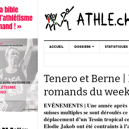
ACCUEIL
DOSSIERS
STATISTIQUES
CHRONIQUES
STATISTIQUES
REPORTAGES
MINIMA
Tenero et Berne | 
DOPAGE
GALERIES
romands du wee
EVÉNEMENTS | Une année après « 
suisses multiples se sont déroulés 
déplacement d’un Tessin tropical ce
Elodie Jakob ont été contraints à l