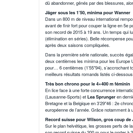
dû abandonner, gênés par des blessures, alor
Jäger sous les 1’50, minima pour Wanner
Dans un 800 m de niveau international rempo
avant de finir fort pour couper la ligne en 5e 
son record de 2015 à 19 ans. Un temps qui lu
(élimination en séries). Belle récompense pou
après deux saisons compliquées.
Dans la première série nationale, succès ég
deux centièmes les minima pour les Europe U
pour… 6 centièmes (1’55″94), s’accrochant to
meilleurs résultats romands listés ci-dessous
Très bon chrono pour le 4×400 m féminin
En lice face à une forte concurrence internat
(Lausanne-Sports) et
Lea Sprunger
en derniè
Bretagne et la Belgique en 3’29″46 : 2e chrono
européenne de l’année. Grâce notamment à un 
Record suisse pour Wilson, gros coup de
Sur le plan helvétique, les grosses perfs de l
son record suisse du 200 m pour le porter à 2