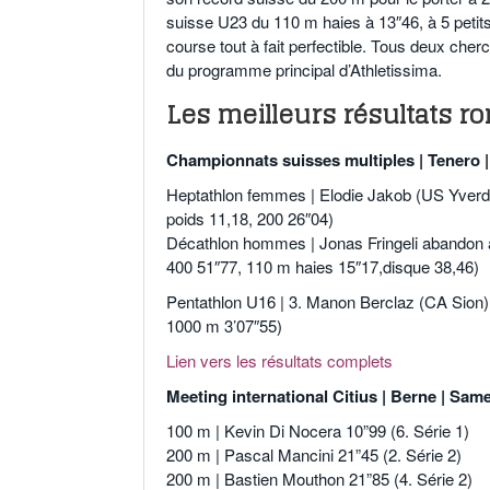
suisse U23 du 110 m haies à 13″46, à 5 petit
course tout à fait perfectible. Tous deux cherc
du programme principal d’Athletissima.
Les meilleurs résultats 
Championnats suisses multiples | Tenero |
Heptathlon femmes | Elodie Jakob (US Yverdo
poids 11,18, 200 26″04)
Décathlon hommes | Jonas Fringeli abandon ap
400 51″77, 110 m haies 15″17,disque 38,46)
Pentathlon U16 | 3. Manon Berclaz (CA Sion) 
1000 m 3’07″55)
Lien vers les résultats complets
Meeting international Citius | Berne | Same
100 m | Kevin Di Nocera 10”99 (6. Série 1)
200 m | Pascal Mancini 21”45 (2. Série 2)
200 m | Bastien Mouthon 21”85 (4. Série 2)