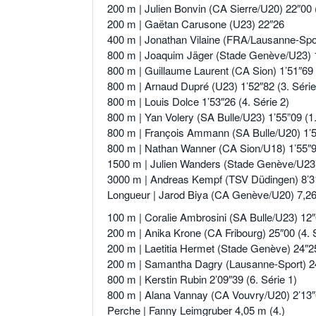
200 m | Julien Bonvin (CA Sierre/U20) 22″00 (
200 m | Gaëtan Carusone (U23) 22″26
400 m | Jonathan Vilaine (FRA/Lausanne-Spo
800 m | Joaquim Jäger (Stade Genève/U23) 1’
800 m | Guillaume Laurent (CA Sion) 1’51″69 (
800 m | Arnaud Dupré (U23) 1’52″82 (3. Série
800 m | Louis Dolce 1’53″26 (4. Série 2)
800 m | Yan Volery (SA Bulle/U23) 1’55”09 (1.
800 m | François Ammann (SA Bulle/U20) 1’55
800 m | Nathan Wanner (CA Sion/U18) 1’55″9
1500 m | Julien Wanders (Stade Genève/U23)
3000 m | Andreas Kempf (TSV Düdingen) 8’3
Longueur | Jarod Biya (CA Genève/U20) 7,2
100 m | Coralie Ambrosini (SA Bulle/U23) 12
200 m | Anika Krone (CA Fribourg) 25″00 (4. S
200 m | Laetitia Hermet (Stade Genève) 24″25
200 m | Samantha Dagry (Lausanne-Sport) 24″
800 m | Kerstin Rubin 2’09″39 (6. Série 1)
800 m | Alana Vannay (CA Vouvry/U20) 2’13″6
Perche | Fanny Leimgruber 4,05 m (4.)