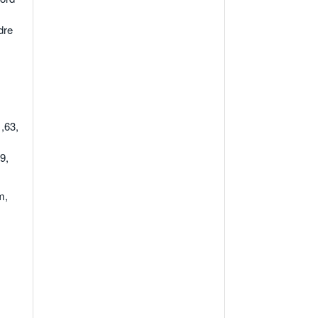
dre
,63,
9,
m,