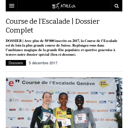
ACCUEIL
Course de l’Escalade | Dossier
Complet
DOSSIERS
DOSSIER | Avec plus de 50'000 inscrits en 2017, la Course de l'Escalade
STATISTIQUES
CHRONIQUES
est de loin la plus grande course de Suisse. Replongez-vous dans
l'ambiance magique de la grande fête populaire et sportive genevoise à
PARTENAIRES
STATISTIQUES
TOUT
travers notre dossier spécial (lien ci-dessous).
REPORTAGES
Dossiers
5 décembre 2017
VIDEOS
MINIMA
CNP
MICHEL HERREN
DOPAGE
PARTENAIRES
ATHLE.CH
GALERIES
CLUBS PARTENAIRES
ATHLE.CH RÉGIONS
CLUB D’ATHLÉTISME
FÉDÉRATION
ATHLE.CH VINTAGE
TOUS SUPPORTERS D’ATHLE.CH !
CNP LAUSANNE/AIGLE
TOUS SUPPORTERS D’ATHLE.CH !
CHARTE ÉDITORIALE
ATHLE.CH RÉGIONS | GENÈVE
TIMELINE
PUBLICITÉ
NOUS CONTACTER
ATHLE.CH RÉGIONS | JURA
BIOGRAPHIES