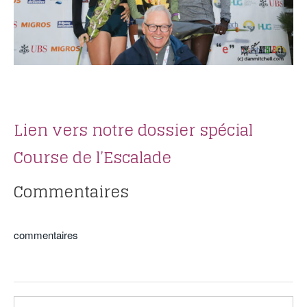
POURQUOI ATHLE.CH ?
ATHLE.CH RÉGIONS | VAUD
HIGHLIGHTS
LIVRES
.
Lien vers notre dossier spécial
Course de l’Escalade
Commentaires
commentaires