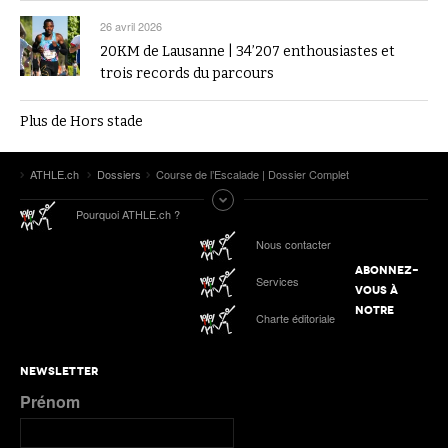
26 avril 2026
20KM de Lausanne | 34’207 enthousiastes et
trois records du parcours
Plus de Hors stade
ATHLE.ch
Dossiers
Course de l’Escalade | Dossier Complet
Pourquoi ATHLE.ch ?
Nous contacter
ABONNEZ-
Services
VOUS À
NOTRE
Charte éditoriale
NEWSLETTER
Prénom