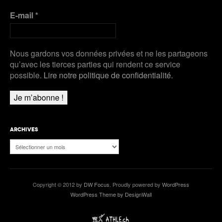
E-mail
*
Nous gardons vos données privées et ne les partageons
qu’avec les tierces parties qui rendent ce service
possible.
Lire notre politique de confidentialité.
ARCHIVES
Archives
Copyright © 2012 by
DW Focus
. Proudly powered by
WordPress
WordPress Theme by DesignWall