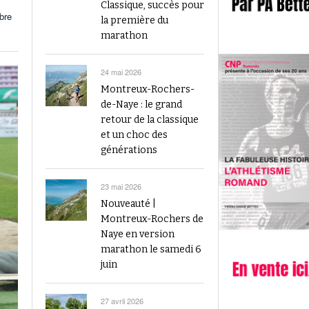
2023
Classique, succès pour
Finale du Visana Sprint ce dimanche à Berne
bre
la première du
-
L’athlétisme suisse au débu
avec Mujinga Kambundji et plein de surprises
marathon
19 septembre 2024
Épisode 9 : Fritz Brodbeck
Voir tout
Voir tout
24 mai 2026
Montreux-Rochers-
de-Naye : le grand
retour de la classique
et un choc des
générations
23 mai 2026
Nouveauté |
Montreux-Rochers de
Naye en version
marathon le samedi 6
juin
27 avril 2026