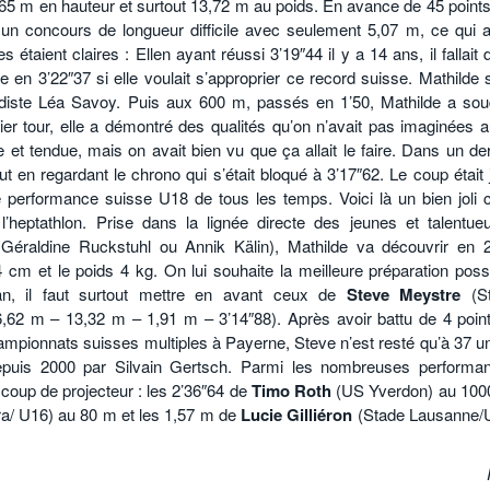
65 m en hauteur et surtout 13,72 m au poids. En avance de 45 points
un concours de longueur difficile avec seulement 5,07 m, ce qui a 
taient claires : Ellen ayant réussi 3’19″44 il y a 14 ans, il fallait
en 3’22″37 si elle voulait s’approprier ce record suisse. Mathilde s
diste Léa Savoy. Puis aux 600 m, passés en 1’50, Mathilde a sou
er tour, elle a démontré des qualités qu’on n’avait pas imaginées a
e et tendue, mais on avait bien vu que ça allait le faire. Dans un de
out en regardant le chrono qui s’était bloqué à 3’17″62. Le coup était
re performance suisse U18 de tous les temps. Voici là un bien joli 
’heptathlon. Prise dans la lignée directe des jeunes et talentue
 Géraldine Ruckstuhl ou Annik Kälin), Mathilde va découvrir en 
84 cm et le poids 4 kg. On lui souhaite la meilleure préparation poss
an, il faut surtout mettre en avant ceux de
Steve Meystre
(St
,62 m – 13,32 m – 1,91 m – 3’14″88). Après avoir battu de 4 point
mpionnats suisses multiples à Payerne, Steve n’est resté qu’à 37 un
epuis 2000 par Silvain Gertsch. Parmi les nombreuses performa
t coup de projecteur : les 2’36″64 de
Timo Roth
(US Yverdon) au 100
a/ U16) au 80 m et les 1,57 m de
Lucie Gilliéron
(Stade Lausanne/