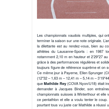
Les championnats vaudois multiples, qui on
terminer la saison sur une note originale. L’
la dilettante est au rendez-vous, bien au c
athlètes du Lausanne-Sports : en 1987 to
notamment 2,10 m en hauteur et 2’29″27 au 
grâce à des performances régulières et solide
toujours figure de référence suprême et on se
Ce même jour à Payerne, Ellen Sprunger (COVA
(12″32 – 1,63 m – 12,41 m – 5,14 m – 3’19″44
que
Mathilde Rey
(COVA Nyon/U18) était ins
demander à Jacques Binder, son entraîneur,
championnats suisses à Winterthour et elle vou
ce pentathlon et elle a voulu tenter le coup
pourtant tous vu juste car Mathilde a réussi