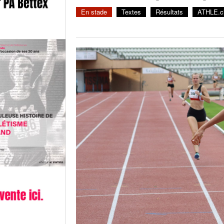
En stade
Textes
Résultats
ATHLE.ch