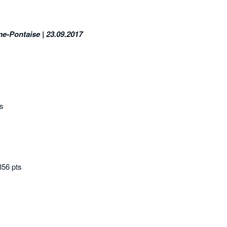
e-Pontaise | 23.09.
2017
ts
356 pts