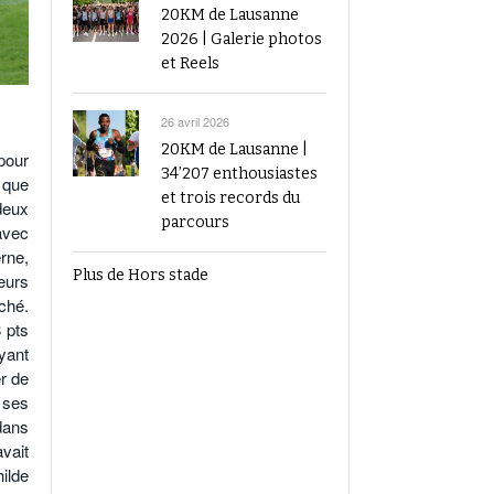
20KM de Lausanne
2026 | Galerie photos
et Reels
26 avril 2026
20KM de Lausanne |
pour
34’207 enthousiastes
 que
et trois records du
deux
parcours
avec
rne,
Plus de Hors stade
leurs
ché.
 pts
yant
r de
 ses
 dans
vait
ilde