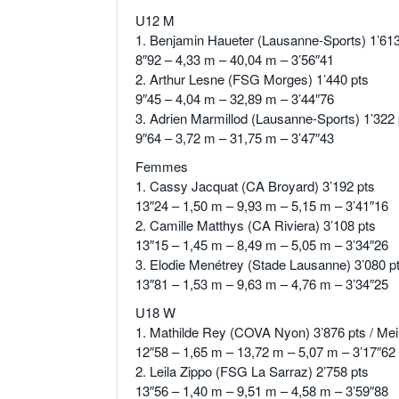
U12 M
1. Benjamin Haueter (Lausanne-Sports) 1’613
8″92 – 4,33 m – 40,04 m – 3’56″41
2. Arthur Lesne (FSG Morges) 1’440 pts
9″45 – 4,04 m – 32,89 m – 3’44″76
3. Adrien Marmillod (Lausanne-Sports) 1’322 
9″64 – 3,72 m – 31,75 m – 3’47″43
Femmes
1. Cassy Jacquat (CA Broyard) 3’192 pts
13″24 – 1,50 m – 9,93 m – 5,15 m – 3’41″16
2. Camille Matthys (CA Riviera) 3’108 pts
13″15 – 1,45 m – 8,49 m – 5,05 m – 3’34″26
3. Elodie Menétrey (Stade Lausanne) 3’080 p
13″81 – 1,53 m – 9,63 m – 4,76 m – 3’34″25
U18 W
1. Mathilde Rey (COVA Nyon) 3’876 pts / Mei
12″58 – 1,65 m – 13,72 m – 5,07 m – 3’17″62
2. Leila Zippo (FSG La Sarraz) 2’758 pts
13″56 – 1,40 m – 9,51 m – 4,58 m – 3’59″88