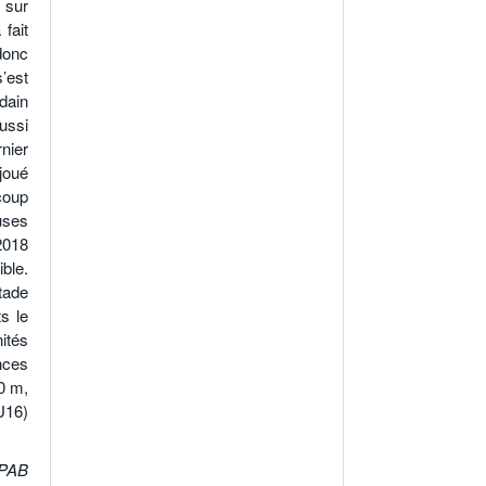
 sur
fait
 donc
’est
dain
ussi
rnier
 joué
coup
uses
2018
ible.
ade
s le
ités
nces
0 m,
U16)
PAB