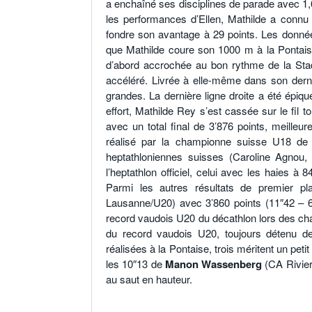
a enchaîné ses disciplines de parade avec 1,
les performances d’Ellen, Mathilde a connu 
fondre son avantage à 29 points. Les données é
que Mathilde coure son 1000 m à la Pontaise 
d’abord accrochée au bon rythme de la Sta
accéléré. Livrée à elle-même dans son derni
grandes. La dernière ligne droite a été épiqu
effort, Mathilde Rey s’est cassée sur le fil t
avec un total final de 3’876 points, meilleu
réalisé par la championne suisse U18 de l
heptathloniennes suisses (Caroline Agnou,
l’heptathlon officiel, celui avec les haies à 
Parmi les autres résultats de premier pl
Lausanne/U20) avec 3’860 points (11″42 – 6
record vaudois U20 du décathlon lors des cha
du record vaudois U20, toujours détenu d
réalisées à la Pontaise, trois méritent un peti
les 10″13 de
Manon Wassenberg
(CA Rivier
au saut en hauteur.