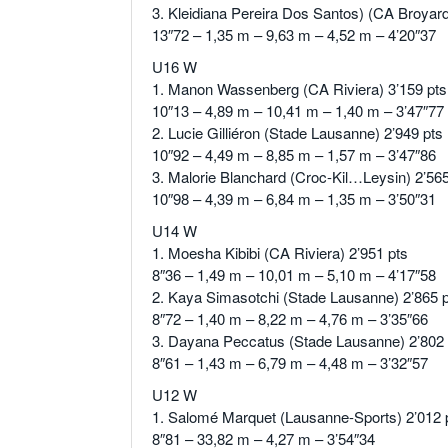
3. Kleidiana Pereira Dos Santos) (CA Broyard
13″72 – 1,35 m – 9,63 m – 4,52 m – 4’20″37
U16 W
1. Manon Wassenberg (CA Riviera) 3’159 pts
10″13 – 4,89 m – 10,41 m – 1,40 m – 3’47″77
2. Lucie Gilliéron (Stade Lausanne) 2’949 pts
10″92 – 4,49 m – 8,85 m – 1,57 m – 3’47″86
3. Malorie Blanchard (Croc-Kil…Leysin) 2’565
10″98 – 4,39 m – 6,84 m – 1,35 m – 3’50″31
U14 W
1. Moesha Kibibi (CA Riviera) 2’951 pts
8″36 – 1,49 m – 10,01 m – 5,10 m – 4’17″58
2. Kaya Simasotchi (Stade Lausanne) 2’865 
8″72 – 1,40 m – 8,22 m – 4,76 m – 3’35″66
3. Dayana Peccatus (Stade Lausanne) 2’802 
8″61 – 1,43 m – 6,79 m – 4,48 m – 3’32″57
U12 W
1. Salomé Marquet (Lausanne-Sports) 2’012 
8″81 – 33,82 m – 4,27 m – 3’54″34