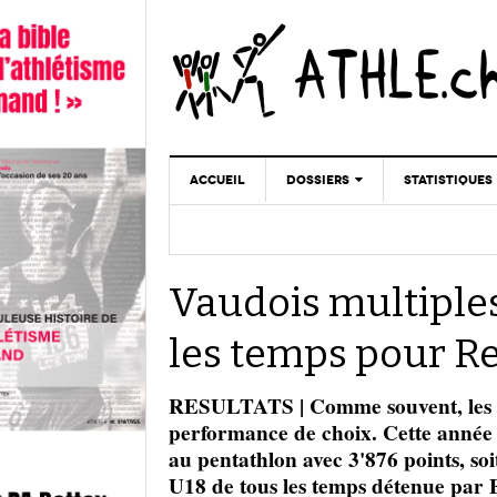
ACCUEIL
DOSSIERS
STATISTIQUES
CHRONIQUES
STATISTIQUES
REPORTAGES
MINIMA
Vaudois multiple
DOPAGE
GALERIES
les temps pour R
RESULTATS | Comme souvent, les ch
performance de choix. Cette année 
au pentathlon avec 3'876 points, so
U18 de tous les temps détenue par 