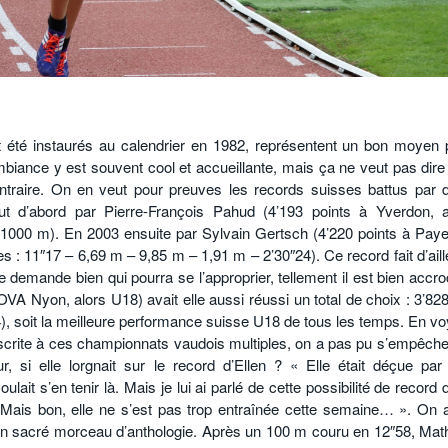
t été instaurés au calendrier en 1982, représentent un bon moyen 
ambiance y est souvent cool et accueillante, mais ça ne veut pas dire
ontraire. On en veut pour preuves les records suisses battus par 
ut d’abord par Pierre-François Pahud (4’193 points à Yverdon, 
1000 m). En 2003 ensuite par Sylvain Gertsch (4’220 points à Paye
s : 11″17 – 6,69 m – 9,85 m – 1,91 m – 2’30″24). Ce record fait d’ail
 demande bien qui pourra se l’approprier, tellement il est bien accro
 Nyon, alors U18) avait elle aussi réussi un total de choix : 3’828
), soit la meilleure performance suisse U18 de tous les temps. En vo
crite à ces championnats vaudois multiples, on a pas pu s’empêche
 si elle lorgnait sur le record d’Ellen ? « Elle était déçue par
lait s’en tenir là. Mais je lui ai parlé de cette possibilité de record
. Mais bon, elle ne s’est pas trop entraînée cette semaine… ». On a
 un sacré morceau d’anthologie. Après un 100 m couru en 12″58, Math