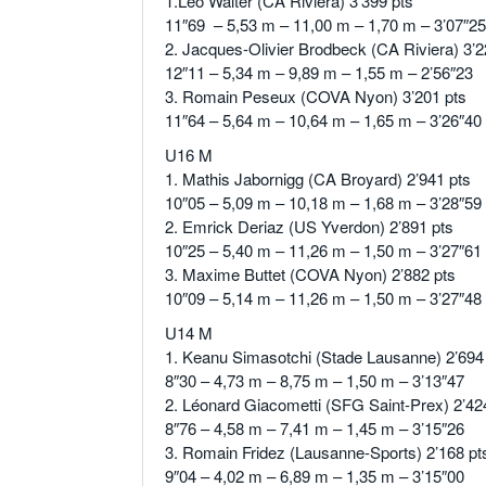
1.Léo Walter (CA Riviera) 3’399 pts
11″69 – 5,53 m – 11,00 m – 1,70 m – 3’07″25
2. Jacques-Olivier Brodbeck (CA Riviera) 3’2
12″11 – 5,34 m – 9,89 m – 1,55 m – 2’56″23
3. Romain Peseux (COVA Nyon) 3’201 pts
11″64 – 5,64 m – 10,64 m – 1,65 m – 3’26″40
U16 M
1. Mathis Jabornigg (CA Broyard) 2’941 pts
10″05 – 5,09 m – 10,18 m – 1,68 m – 3’28″59
2. Emrick Deriaz (US Yverdon) 2’891 pts
10″25 – 5,40 m – 11,26 m – 1,50 m – 3’27″61
3. Maxime Buttet (COVA Nyon) 2’882 pts
10″09 – 5,14 m – 11,26 m – 1,50 m – 3’27″48
U14 M
1. Keanu Simasotchi (Stade Lausanne) 2’694
8″30 – 4,73 m – 8,75 m – 1,50 m – 3’13″47
2. Léonard Giacometti (SFG Saint-Prex) 2’42
8″76 – 4,58 m – 7,41 m – 1,45 m – 3’15″26
3. Romain Fridez (Lausanne-Sports) 2’168 pt
9″04 – 4,02 m – 6,89 m – 1,35 m – 3’15″00