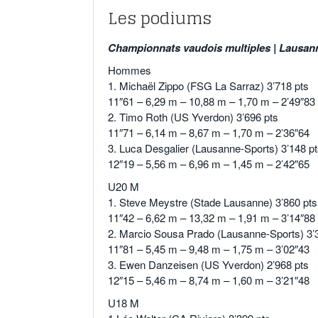
Les podiums
Championnats vaudois multiples | Lausann
Hommes
1. Michaël Zippo (FSG La Sarraz) 3’718 pts
11″61 – 6,29 m – 10,88 m – 1,70 m – 2’49″83
2. Timo Roth (US Yverdon) 3’696 pts
11″71 – 6,14 m – 8,67 m – 1,70 m – 2’36″64
3. Luca Desgalier (Lausanne-Sports) 3’148 p
12″19 – 5,56 m – 6,96 m – 1,45 m – 2’42″65
U20 M
1. Steve Meystre (Stade Lausanne) 3’860 pts
11″42 – 6,62 m – 13,32 m – 1,91 m – 3’14″88
2. Marcio Sousa Prado (Lausanne-Sports) 3’
11″81 – 5,45 m – 9,48 m – 1,75 m – 3’02″43
3. Ewen Danzeisen (US Yverdon) 2’968 pts
12″15 – 5,46 m – 8,74 m – 1,60 m – 3’21″48
U18 M