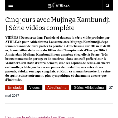
ACCUEIL
Cinq jours avec Mujinga Kambundji
| Série vidéos complète
DOSSIERS
VIDÉOS | Découvrez dans l'article ci-dessous la série vidéo produite par
STATISTIQUES
CHRONIQUES
ATHLE.ch pour Athletissima Lausanne avec Mujinga Kambundji. Sept
semaines avant de faire parler la poudre à Athletissima sur 200 m et 4x100
PARTENAIRES
STATISTIQUES
TOUT
m, la médaillée de bronze du 100 m des Championnats d’Europe 2016 à
REPORTAGES
Amsterdam Mujinga Kambundji nous emmène chez elle, à Berne. Très
beaux moments de partage et de sourires : dans son café préféré, sur le
VIDEOS
MINIMA
CNP
MICHEL HERREN
DOPAGE
Wankdorf, son stade d’entraînement, avec ses copines de relais, ou encore
en famille, à table, ou face à son panier de médailles, aux côtés de ses
PARTENAIRES
ATHLE.CH
parents, Safuka, son papa congolais, et Ruth, sa maman bernoise. La reine
GALERIES
du sprint suisse autrement, plus sympathique et charmante encore que
d’habitude.
CLUBS PARTENAIRES
ATHLE.CH RÉGIONS
CLUB D’ATHLÉTISME
En stade
Videos
Athletissima
Séries Athletissima
27
FÉDÉRATION
ATHLE.CH VINTAGE
TOUS SUPPORTERS D’ATHLE.CH !
CNP LAUSANNE/AIGLE
mai 2017
TOUS SUPPORTERS D’ATHLE.CH !
CHARTE ÉDITORIALE
ATHLE.CH RÉGIONS | GENÈVE
TIMELINE
.
PUBLICITÉ
NOUS CONTACTER
ATHLE.CH RÉGIONS | JURA
BIOGRAPHIES
Lien vers la série spéciale Lea Sprunger