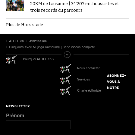
20KM de Lausanne | 34’207 enthousiastes et
trois records du parcours
Plus de Hors stade
ATHLE.ch
Athletissima
Cinq jours avec Mujinga Kambundji | Série vidéos complète
Pourquoi ATHLE.ch ?
Nous contacter
ABONNEZ-
Services
VOUS À
NOTRE
Charte éditoriale
NEWSLETTER
Prénom