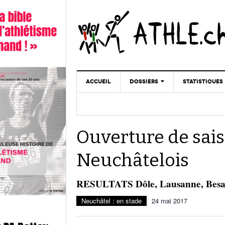
ACCUEIL
DOSSIERS
STATISTIQUES
CHRONIQUES
STATISTIQUES
REPORTAGES
MINIMA
Ouverture de sais
DOPAGE
GALERIES
Neuchâtelois
RESULTATS Dôle, Lausanne, Besa
Neuchâtel : en stade
24 mai 2017