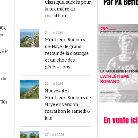
2023
Classique, succès pour
Finale du Visana Sprint ce dimanche à Berne
la première du
-
L’athlétisme suisse au débu
avec Mujinga Kambundji et plein de surprises
marathon
19 septembre 2024
Épisode 9 : Fritz Brodbeck
00).
Voir tout
Voir tout
24 mai 2026
er
Montreux-Rochers-
de-Naye : le grand
 CEP
retour de la classique
et un choc des
générations
t de
23 mai 2026
Nouveauté |
Montreux-Rochers de
″00)
Naye en version
marathon le samedi 6
juin
27 avril 2026