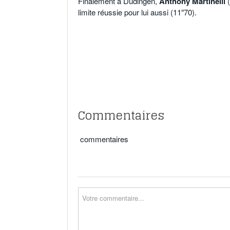
Finalement à Düdingen,
Anthony Martinelli
(
limite réussie pour lui aussi (11″70).
Commentaires
commentaires