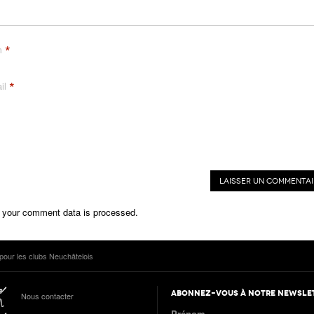
*
m
*
il
 your comment data is processed.
pour les clubs Neuchâtelois
ABONNEZ-VOUS À NOTRE NEWSLE
Nous contacter
Prénom