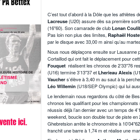
.
C’est tout d’abord à la Dôle que les athlètes
Lacreuse
(U20) assure dès sa première sort
(16″60). Son camarade de club
Lonan Couli
Pas loin non plus des limites,
Raphaël Hostet
par le disque avec 33,00 m ainsi qu’au marte
Nous nous déplaçons ensuite sur Lausanne pou
Cortaillod qui ont fait le déplacement pour cet
Fouquet
réalisent les chronos de 2’33″76 r
(U16) termine 3’13″37 et
Lherieau Alexis
(U1
Vaucher
s’élève à 3,40 m au saut à la perch
Léo
Willemin
(U18/SEP Olympic) qui lui auss
Le lendemain nous regardons du côté de Besa
chronos les qualifiant pour les championnats
réussis déjà l’an dernier avec un temps de 4’
weekend, boucle son double tour de piste en 
Ghebretsion arrête le chronomètre à 10’04″62
franchit une barre à 1,74 m et réalise une mar