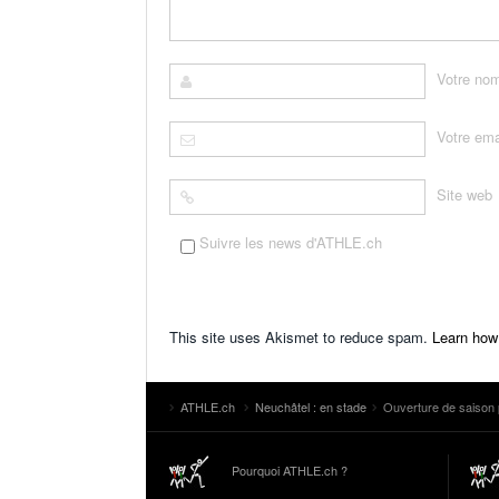
Votre no
Votre ema
Site web
Suivre les news d'ATHLE.ch
This site uses Akismet to reduce spam.
Learn how
ATHLE.ch
Neuchâtel : en stade
Ouverture de saison 
Pourquoi ATHLE.ch ?