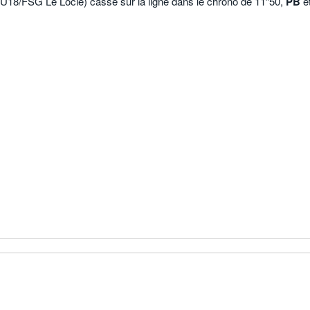
U18/FSG Le Locle) casse sur la ligne dans le chrono de 11″50,
PB
e