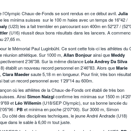
Julien Wanders. Sensibilité, illusions, travail :
- 13 décembre
une lecture à ne pas manquer !
 de l’Olympic Chaux-de-Fonds se sont rendus en ce début avril.
Julia
2024
ie les minima suisses sur le 100 m haies avec un temps de 16″42 /
baly
(U23) les a fait trembler en parcourant son 400m en 52″27 / (52″
Voir tout
tler
(U16) réussit deux bons résultats dans les lancers. A commenc
au 27,65 m.
r le Mémorial Paul Luginbühl. Ce sont cette fois-ci les athlètes du
te réunion athlétique. Sur 1000 m,
Allan Bonjour
ainsi que
Meddy
espectivement 2’36″38. Sur la même distance
Lola Andrey Da Silva
8) établit un nouveau record personnel en 2’46″83. Alors que
Marie
e,
Clara Maeder
saute 5,18 m en longueur. Pour finir, très bon résulta
i bat un record personnel avec 1’29″14 au 600m.
nçon où les athlètes de la Chaux-de-Fonds ont établi de très bon
 suisses. Ainsi
Simon Naizgi
confirme les minimas sur 1500 m (4’20
19″69 et
Léo
Willemin
(U18/SEP Olympic), sur sa bonne lancée du
2’05″96 :
PB
et minima en poche (2’07″00). Sur 3000 m, Simon
. Du côté des disciplines techniques, le jeune André Andrade (U18)
que dans le sable à 6,00 m tout juste.