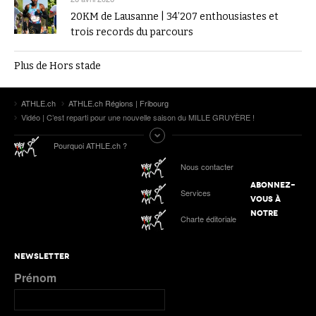
20KM de Lausanne | 34’207 enthousiastes et
trois records du parcours
Plus de Hors stade
ATHLE.ch
ATHLE.ch Régions | Fribourg
Vidéo | C’est reparti pour une nouvelle saison du MILLE GRUYÈRE !
Pourquoi ATHLE.ch ?
Nous contacter
ABONNEZ-
Services
VOUS À
NOTRE
Charte éditoriale
NEWSLETTER
Prénom