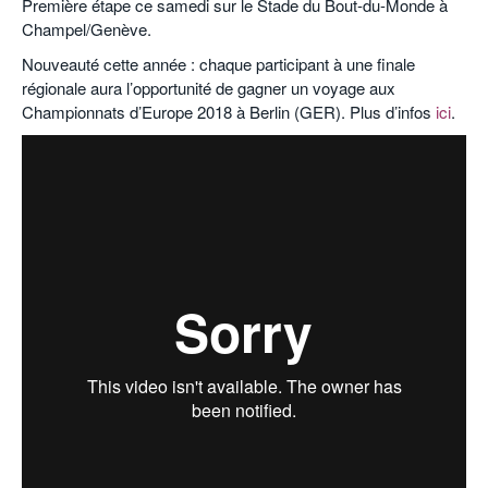
Première étape ce samedi sur le Stade du Bout-du-Monde à
Champel/Genève.
POURQUOI ATHLE.CH ?
ATHLE.CH RÉGIONS | VAUD
HIGHLIGHTS
Nouveauté cette année : chaque participant à une finale
LIVRES
régionale aura l’opportunité de gagner un voyage aux
Championnats d’Europe 2018 à Berlin (GER). Plus d’infos
ici
.