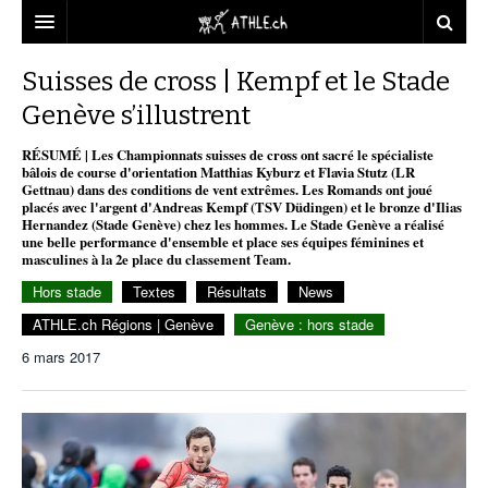
ACCUEIL
Suisses de cross | Kempf et le Stade
Genève s’illustrent
DOSSIERS
RÉSUMÉ | Les Championnats suisses de cross ont sacré le spécialiste
STATISTIQUES
CHRONIQUES
bâlois de course d'orientation Matthias Kyburz et Flavia Stutz (LR
Gettnau) dans des conditions de vent extrêmes. Les Romands ont joué
PARTENAIRES
STATISTIQUES
TOUT
placés avec l'argent d'Andreas Kempf (TSV Düdingen) et le bronze d'Ilias
REPORTAGES
Hernandez (Stade Genève) chez les hommes. Le Stade Genève a réalisé
une belle performance d'ensemble et place ses équipes féminines et
VIDEOS
MINIMA
CNP
MICHEL HERREN
DOPAGE
masculines à la 2e place du classement Team.
Hors stade
Textes
Résultats
News
PARTENAIRES
ATHLE.CH
GALERIES
ATHLE.ch Régions | Genève
Genève : hors stade
CLUBS PARTENAIRES
ATHLE.CH RÉGIONS
CLUB D’ATHLÉTISME
6 mars 2017
FÉDÉRATION
ATHLE.CH VINTAGE
TOUS SUPPORTERS D’ATHLE.CH !
CNP LAUSANNE/AIGLE
TOUS SUPPORTERS D’ATHLE.CH !
CHARTE ÉDITORIALE
ATHLE.CH RÉGIONS | GENÈVE
TIMELINE
PUBLICITÉ
NOUS CONTACTER
ATHLE.CH RÉGIONS | JURA
BIOGRAPHIES