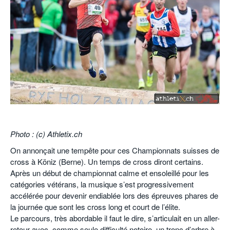
POURQUOI ATHLE.CH ?
ATHLE.CH RÉGIONS | VAUD
HIGHLIGHTS
LIVRES
.
Photo : (c) Athletix.ch
On annonçait une tempête pour ces Championnats suisses de
cross à Köniz (Berne). Un temps de cross diront certains.
Après un début de championnat calme et ensoleillé pour les
catégories vétérans, la musique s’est progressivement
accélérée pour devenir endiablée lors des épreuves phares de
la journée que sont les cross long et court de l’élite.
Le parcours, très abordable il faut le dire, s’articulait en un aller-
retour avec, comme seule difficulté notoire, un tronc d’arbre à