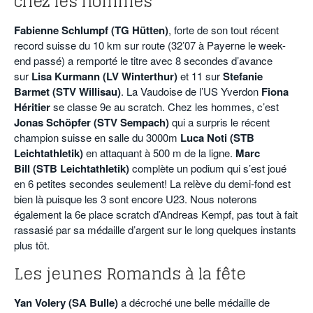
chez les hommes
Fabienne Schlumpf (TG Hütten)
, forte de son tout récent
record suisse du 10 km sur route (32’07 à Payerne le week-
end passé) a remporté le titre avec 8 secondes d’avance
sur
Lisa Kurmann (LV Winterthur)
et 11 sur
Stefanie
Barmet (STV Willisau)
. La Vaudoise de l’US Yverdon
Fiona
Héritier
se classe 9e au scratch. Chez les hommes, c’est
Jonas Schöpfer (STV Sempach)
qui a surpris le récent
champion suisse en salle du 3000m
Luca Noti (STB
Leichtathletik)
en attaquant à 500 m de la ligne.
Marc
Bill (STB Leichtathletik)
complète un podium qui s’est joué
en 6 petites secondes seulement! La relève du demi-fond est
bien là puisque les 3 sont encore U23. Nous noterons
également la 6e place scratch d’Andreas Kempf, pas tout à fait
rassasié par sa médaille d’argent sur le long quelques instants
plus tôt.
Les jeunes Romands à la fête
Yan Volery (SA Bulle)
a décroché une belle médaille de