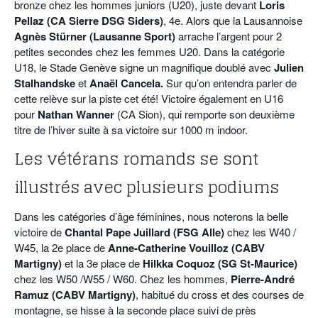
bronze chez les hommes juniors (U20), juste devant
Loris
Pellaz (CA Sierre DSG Siders)
, 4e. Alors que la Lausannoise
Agnès Stürner (Lausanne Sport)
arrache l’argent pour 2
petites secondes chez les femmes U20. Dans la catégorie
U18, le Stade Genève signe un magnifique doublé avec
Julien
Stalhandske
et
Anaël Cancela.
Sur qu’on entendra parler de
cette relève sur la piste cet été! Victoire également en U16
pour
Nathan Wanner
(CA Sion), qui remporte son deuxième
titre de l’hiver suite à sa victoire sur 1000 m indoor.
Les vétérans romands se sont
illustrés avec plusieurs podiums
Dans les catégories d’âge féminines, nous noterons la belle
victoire de
Chantal Pape Juillard (FSG Alle)
chez les W40 /
W45, la 2e place de
Anne-Catherine Vouilloz (CABV
Martigny)
et la 3e place de
Hilkka Coquoz (SG St-Maurice)
chez les W50 /W55 / W60. Chez les hommes,
Pierre-André
Ramuz (CABV Martigny)
, habitué du cross et des courses de
montagne, se hisse à la seconde place suivi de près