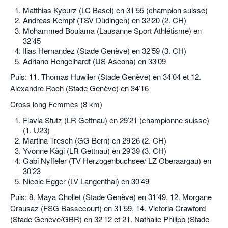
Matthias Kyburz (LC Basel) en 31’55 (champion suisse)
Andreas Kempf (TSV Düdingen) en 32’20 (2. CH)
Mohammed Boulama (Lausanne Sport Athlétisme) en
32’45
Ilias Hernandez (Stade Genève) en 32’59 (3. CH)
Adriano Hengelhardt (US Ascona) en 33’09
Puis: 11. Thomas Huwiler (Stade Genève) en 34’04 et 12.
Alexandre Roch (Stade Genève) en 34’16
Cross long Femmes (8 km)
Flavia Stutz (LR Gettnau) en 29’21 (championne suisse)
(1. U23)
Martina Tresch (GG Bern) en 29’26 (2. CH)
Yvonne Kägi (LR Gettnau) en 29’39 (3. CH)
Gabi Nyffeler (TV Herzogenbuchsee/ LZ Oberaargau) en
30’23
Nicole Egger (LV Langenthal) en 30’49
Puis: 8. Maya Chollet (Stade Genève) en 31’49, 12. Morgane
Crausaz (FSG Bassecourt) en 31’59, 14. Victoria Crawford
(Stade Genève/GBR) en 32’12 et 21. Nathalie Philipp (Stade