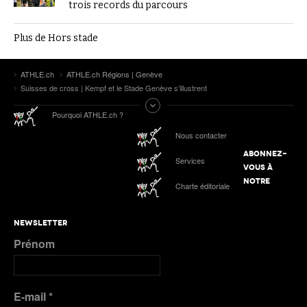
trois records du parcours
Plus de Hors stade
ATHLE.ch
ATHLE.ch Régions | Genève
Suisses de cross | Kempf et le Stade Genève s’illustrent
Pourquoi ATHLE.ch ?
Nous contacter
ABONNEZ-
Services
VOUS À
NOTRE
Charte éditoriale
NEWSLETTER
Prénom
E-mail
*