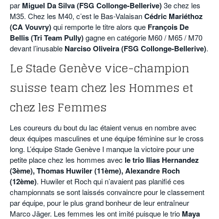
par
Miguel Da Silva (FSG Collonge-Bellerive)
3e chez les
M35. Chez les M40, c’est le Bas-Valaisan
Cédric Mariéthoz
(CA Vouvry)
qui remporte le titre alors que
François De
Bellis (Tri Team Pully)
gagne en catégorie M60 / M65 / M70
devant l’inusable
Narciso Oliveira (FSG Collonge-Bellerive)
.
Le Stade Genève vice-champion
suisse team chez les Hommes et
chez les Femmes
Les coureurs du bout du lac étaient venus en nombre avec
deux équipes masculines et une équipe féminine sur le cross
long. L’équipe Stade Genève I manque la victoire pour une
petite place chez les hommes avec
le trio Ilias Hernandez
(3ème), Thomas Huwiler (11ème), Alexandre Roch
(12ème)
. Huwiler et Roch qui n’avaient pas planifié ces
championnats se sont laissés convaincre pour le classement
par équipe, pour le plus grand bonheur de leur entraîneur
Marco Jäger. Les femmes les ont imité puisque le trio
Maya