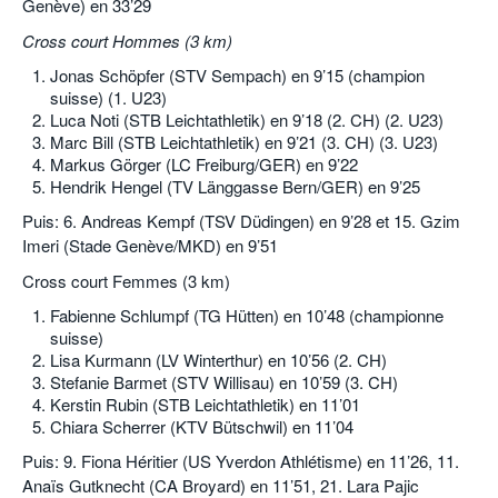
Genève) en 33’29
Cross court Hommes (3 km)
Jonas Schöpfer (STV Sempach) en 9’15 (champion
suisse) (1. U23)
Luca Noti (STB Leichtathletik) en 9’18 (2. CH) (2. U23)
Marc Bill (STB Leichtathletik) en 9’21 (3. CH) (3. U23)
Markus Görger (LC Freiburg/GER) en 9’22
Hendrik Hengel (TV Länggasse Bern/GER) en 9’25
Puis: 6. Andreas Kempf (TSV Düdingen) en 9’28 et 15. Gzim
Imeri (Stade Genève/MKD) en 9’51
Cross court Femmes (3 km)
Fabienne Schlumpf (TG Hütten) en 10’48 (championne
suisse)
Lisa Kurmann (LV Winterthur) en 10’56 (2. CH)
Stefanie Barmet (STV Willisau) en 10’59 (3. CH)
Kerstin Rubin (STB Leichtathletik) en 11’01
Chiara Scherrer (KTV Bütschwil) en 11’04
Puis: 9. Fiona Héritier (US Yverdon Athlétisme) en 11’26, 11.
Anaïs Gutknecht (CA Broyard) en 11’51, 21. Lara Pajic