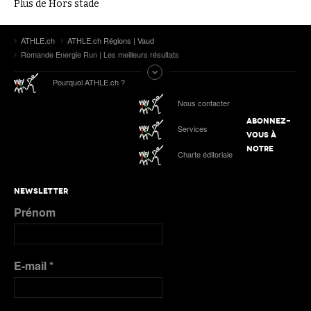
Plus de Hors stade
ATHLE.ch
ATHLE.ch Régions | Vaud
Romande Energie Run | Les meilleurs résultats
Pourquoi ATHLE.ch ?
Nous contacter
ABONNEZ-
Services
VOUS À
NOTRE
Charte éditoriale
NEWSLETTER
Prénom
E-mail
*