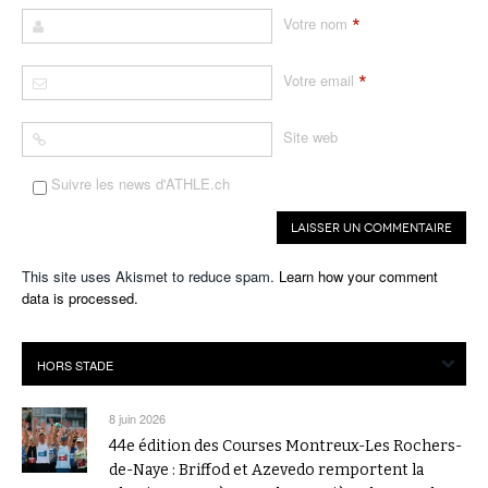
*
Votre nom
*
Votre email
Site web
Suivre les news d'ATHLE.ch
This site uses Akismet to reduce spam.
Learn how your comment
data is processed.
8 juin 2026
44e édition des Courses Montreux-Les Rochers-
de-Naye : Briffod et Azevedo remportent la