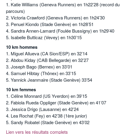
1. Katie Williams (Geneva Runners) en 1h22’28 (record du
parcours)
2. Victoria Crawford (Geneva Runners) en 1h24’30
3. Penuel Kiondo (Stade Genève) en 1h28’51
4. Sandra Annen-Lamard (Foulée Bussigny) en 1h29’40
5. Isabelle Butticaz (Vevey) en 1h30’15
10 km hommes
1. Miguel Allueva (CA Sion/ESP) en 32’14
2. Abdou Kiday (CAB Bellegarde) en 32’27
3. Joseph Bago (Bernex) en 33’01
4. Samuel Hibtay (Thônex) en 33’15
5. Yannick Jeanmaire (Stade Genève) 33’54
10 km femmes
1. Céline Monnard (US Yverdon) en 39’15
2. Fabiola Rueda Oppliger (Stade Genève) en 41’07
3. Jessica Drigo (Lausanne) en 42’24
4. Lea Rochat (Fey) en 42’38 (1ère junior)
5. Sandy Robatel (Stade Genève) en 43’02
Lien vers les résultats complets