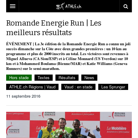
ACCUEIL
Romande Energie Run | Les
meilleurs résultats
DOSSIERS
ÉVÉNEMENT | La 3e édition de la Romande Energie Run a connu un joli
STATISTIQUES
CHRONIQUES
succès dimanche sur la Côte avec deux grandes premières : un 10 km au
programme et plus de 2000 inscrits au total. Les victoires sont revenues à
PARTENAIRES
STATISTIQUES
TOUT
Miguel Allueva (CA Sion/ESP) et à Céline Monnard (US Yverdon) sur 10
REPORTAGES
km et à Mohammed Boulama (Bienne/MAR) et Katie Williams (Geneva
Runners) sur le semi-marathon.
VIDEOS
MINIMA
CNP
MICHEL HERREN
DOPAGE
Hors stade
Textes
Résultats
News
PARTENAIRES
ATHLE.CH
GALERIES
ATHLE.ch Régions | Vaud
Vaud : en stade
Lea Sprunger
CLUBS PARTENAIRES
ATHLE.CH RÉGIONS
CLUB D’ATHLÉTISME
11 septembre 2016
FÉDÉRATION
ATHLE.CH VINTAGE
TOUS SUPPORTERS D’ATHLE.CH !
CNP LAUSANNE/AIGLE
TOUS SUPPORTERS D’ATHLE.CH !
CHARTE ÉDITORIALE
ATHLE.CH RÉGIONS | GENÈVE
TIMELINE
PUBLICITÉ
NOUS CONTACTER
ATHLE.CH RÉGIONS | JURA
BIOGRAPHIES