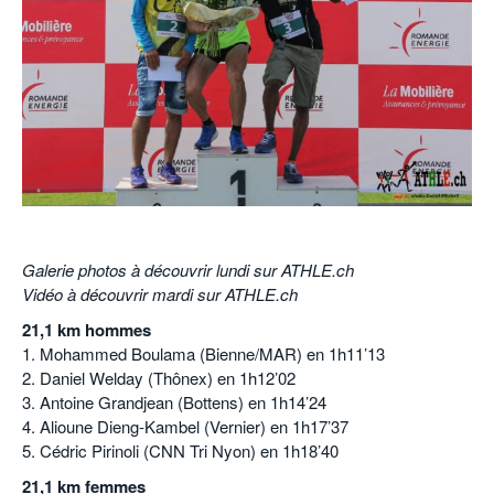
POURQUOI ATHLE.CH ?
ATHLE.CH RÉGIONS | VAUD
HIGHLIGHTS
LIVRES
.
Galerie photos à découvrir lundi sur ATHLE.ch
Vidéo à découvrir mardi sur ATHLE.ch
21,1 km hommes
1. Mohammed Boulama (Bienne/MAR) en 1h11’13
2. Daniel Welday (Thônex) en 1h12’02
3. Antoine Grandjean (Bottens) en 1h14’24
4. Alioune Dieng-Kambel (Vernier) en 1h17’37
5. Cédric Pirinoli (CNN Tri Nyon) en 1h18’40
21,1 km femmes