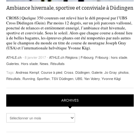
Ambiance hivernale, sportive et conviviale à Düdingen
CROSS | Quelque 350 coureurs ont relevé hier le défi proposé par l’UBS
Cross Düdingen (Guin). Par moins 12 degrés, sur un joli parcours vallonné,
ponctué de relances et entièrement enneigé, l’ambiance était hivernale,
sportive et conviviale. Sous le soleil. Alors que chaque course a donné lieu
à de belles bagarres, les épreuves phares ont été remportées par nuls autres
que le champion du monde en titre de course de montagne Joseph Gray
(USA) et l’internationale helvétique Yvonne Kägi.
ATHLE.ch
- 8 janvier 2017 -
ATHLE.ch Régions | Fribourg
,
Fribourg : hors stade
,
Galeries
,
Hors stade
,
News
,
Résultats
Tags:
Andreas Kempf
,
Course à pied
,
Cross
,
Düdingen
,
Galerie
,
Jo Gray
,
photos
,
Résultats
,
Running
,
Sportfan
,
TSV Düdingen
,
UBS
,
Yan Volery
,
Yvonne Kägi
ARCHIVES
Archives