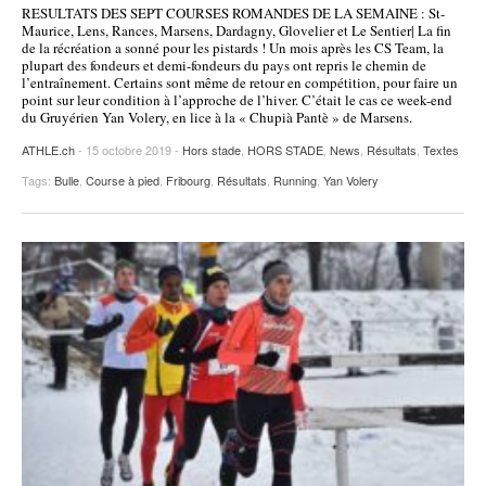
RESULTATS DES SEPT COURSES ROMANDES DE LA SEMAINE : St-
POURQUOI ATHLE.CH ?
ATHLE.CH RÉGIONS | VAUD
HIGHLIGHTS
Maurice, Lens, Rances, Marsens, Dardagny, Glovelier et Le Sentier| La fin
de la récréation a sonné pour les pistards ! Un mois après les CS Team, la
plupart des fondeurs et demi-fondeurs du pays ont repris le chemin de
LIVRES
l’entraînement. Certains sont même de retour en compétition, pour faire un
point sur leur condition à l’approche de l’hiver. C’était le cas ce week-end
du Gruyérien Yan Volery, en lice à la « Chupià Pantè » de Marsens.
ATHLE.ch
- 15 octobre 2019 -
Hors stade
,
HORS STADE
,
News
,
Résultats
,
Textes
Tags:
Bulle
,
Course à pied
,
Fribourg
,
Résultats
,
Running
,
Yan Volery