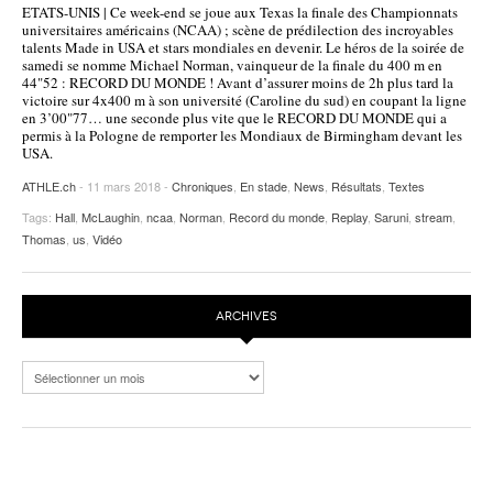
ETATS-UNIS | Ce week-end se joue aux Texas la finale des Championnats
POURQUOI ATHLE.CH ?
ATHLE.CH RÉGIONS | VAUD
HIGHLIGHTS
universitaires américains (NCAA) ; scène de prédilection des incroyables
talents Made in USA et stars mondiales en devenir. Le héros de la soirée de
samedi se nomme Michael Norman, vainqueur de la finale du 400 m en
LIVRES
44"52 : RECORD DU MONDE ! Avant d’assurer moins de 2h plus tard la
victoire sur 4x400 m à son université (Caroline du sud) en coupant la ligne
en 3’00"77… une seconde plus vite que le RECORD DU MONDE qui a
permis à la Pologne de remporter les Mondiaux de Birmingham devant les
USA.
ATHLE.ch
- 11 mars 2018 -
Chroniques
,
En stade
,
News
,
Résultats
,
Textes
Tags:
Hall
,
McLaughin
,
ncaa
,
Norman
,
Record du monde
,
Replay
,
Saruni
,
stream
,
Thomas
,
us
,
Vidéo
ARCHIVES
Archives