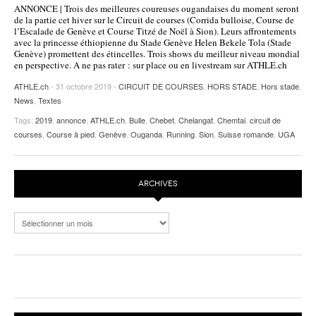
ANNONCE | Trois des meilleures coureuses ougandaises du moment seront
POURQUOI ATHLE.CH ?
ATHLE.CH RÉGIONS | VAUD
HIGHLIGHTS
de la partie cet hiver sur le Circuit de courses (Corrida bulloise, Course de
l’Escalade de Genève et Course Titzé de Noël à Sion). Leurs affrontements
avec la princesse éthiopienne du Stade Genève Helen Bekele Tola (Stade
LIVRES
Genève) promettent des étincelles. Trois shows du meilleur niveau mondial
en perspective. A ne pas rater : sur place ou en livestream sur ATHLE.ch
ATHLE.ch
- 31 octobre 2019 -
CIRCUIT DE COURSES
,
HORS STADE
,
Hors stade
,
News
,
Textes
Tags:
2019
,
annonce
,
ATHLE.ch
,
Bulle
,
Chebet
,
Chelangat
,
Chemtai
,
circuit de
courses
,
Course à pied
,
Genève
,
Ouganda
,
Running
,
Sion
,
Suisse romande
,
UGA
ARCHIVES
Archives