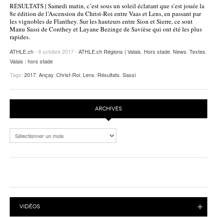
RÉSULTATS | Samedi matin, c’est sous un soleil éclatant que s’est jouée la
POURQUOI ATHLE.CH ?
ATHLE.CH RÉGIONS | VAUD
HIGHLIGHTS
8e édition de l’Ascension du Christ-Roi entre Vaas et Lens, en passant par
les vignobles de Flanthey. Sur les hauteurs entre Sion et Sierre, ce sont
Manu Sassi de Conthey et Layane Bezinge de Savièse qui ont été les plus
LIVRES
rapides.
ATHLE.ch
- 8 octobre 2017 -
ATHLE.ch Régions | Valais
,
Hors stade
,
News
,
Textes
,
Valais : hors stade
Tags:
2017
,
Ançay
,
Christ-Roi
,
Lens
,
Résultats
,
Sassi
ARCHIVES
Archives
VIDÉOS