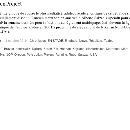
2025
on Project
| VAUD
PUBLICITÉ
 Le groupe de course le plus médiatisé, adulé, discuté et critiqué de ce début de si
Lettre de fans à la néo-détentrice du RECORD
ficiellement dissout. L’ancien marathonien américain Alberto Salzar, suspendu pour 
- 9 mars 2025
D’EUROPE Ditaji Kambundji
AF la semaine dernière pour infractions au règlement antidopage, était devenu la fig
ique de l’équipe fondée en 2001 à proximité du siège social de Nike, au Nord-Oue
s-Unis.
Julien Wanders. Sensibilité, illusions, travail :
- 13 décembre
une lecture à ne pas manquer !
h
- 11 octobre 2019 -
Chroniques
,
EN STADE
,
En stade
,
News
,
Résultats
,
Textes
2024
19
,
Brazier
,
centrowitz
,
Dollars
,
Farah
,
Fin
,
Hassan
,
Kejelcha
,
Klosterhalfen
,
Marathon
,
Mark
Voir tout
ike
,
NOP
,
Oregon
,
Pete Julian
,
Project
,
Running
,
Rupp
,
Salazar
,
USA