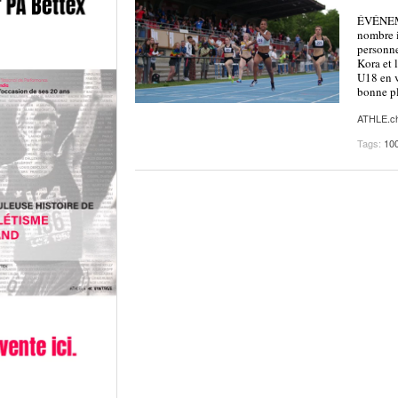
ÉVÉNEME
nombre i
personne
Kora et 
U18 en v
bonne pl
ATHLE.c
Tags:
10