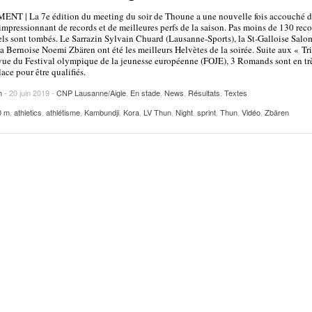
2025
| VAUD
PUBLICITÉ
NT | La 7e édition du meeting du soir de Thoune a une nouvelle fois accouché 
mpressionnant de records et de meilleures perfs de la saison. Pas moins de 130 reco
Lettre de fans à la néo-détentrice du RECORD
ls sont tombés. Le Sarrazin Sylvain Chuard (Lausanne-Sports), la St-Galloise Salo
- 9 mars 2025
la Bernoise Noemi Zbären ont été les meilleurs Helvètes de la soirée. Suite aux « Tri
D’EUROPE Ditaji Kambundji
ue du Festival olympique de la jeunesse européenne (FOJE), 3 Romands sont en tr
ace pour être qualifiés.
Julien Wanders. Sensibilité, illusions, travail :
- 13 décembre
une lecture à ne pas manquer !
h
- 20 juin 2019 -
CNP Lausanne/Aigle
,
En stade
,
News
,
Résultats
,
Textes
2024
0 m
,
athletics
,
athlétisme
,
Kambundji
,
Kora
,
LV Thun
,
Night
,
sprint
,
Thun
,
Vidéo
,
Zbären
Voir tout