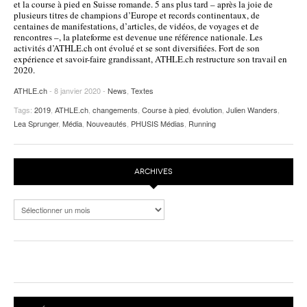
et la course à pied en Suisse romande. 5 ans plus tard – après la joie de
plusieurs titres de champions d’Europe et records continentaux, de
POURQUOI ATHLE.CH ?
ATHLE.CH RÉGIONS | VAUD
HIGHLIGHTS
centaines de manifestations, d’articles, de vidéos, de voyages et de
rencontres –, la plateforme est devenue une référence nationale. Les
LIVRES
activités d’ATHLE.ch ont évolué et se sont diversifiées. Fort de son
expérience et savoir-faire grandissant, ATHLE.ch restructure son travail en
2020.
ATHLE.ch
- 8 janvier 2020 -
News
,
Textes
Tags:
2019
,
ATHLE.ch
,
changements
,
Course à pied
,
évolution
,
Julien Wanders
,
Lea Sprunger
,
Média
,
Nouveautés
,
PHUSIS Médias
,
Running
ARCHIVES
Archives