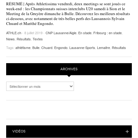
RÉSUMÉ | Après Athletissima vendredi, deux meetings se sont joués ce
POURQUOI ATHLE.CH ?
ATHLE.CH RÉGIONS | VAUD
HIGHLIGHTS
week-end : les Championnats suisses interclubs U20 samedi à Sion et le
Meeting de la Gruyère dimanche à Bulle. Découvrez les meilleurs résultats
ci-dessous, avec notamment de très belles perfs des Lausannois Sylvain
LIVRES
Chuard et Marithé Engondo.
ATHLE.ch
- 8 juillet 2019 -
CNP Lausanne/Aigle
,
En stade
,
Fribourg : en stade
,
News
,
Résultats
,
Textes
Tags:
athlétisme
,
Bulle
,
Chuard
,
Engondo
,
Lausanne-Sports
,
Lemaitre
,
Résultats
ARCHIVES
Archives
VIDÉOS