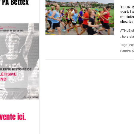
TOUR RÉ
soir à La
routiniè
chez le
ATHLE.c
: hors st
Tags:
20
Sandra 