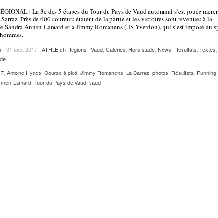
2025
| VAUD
PUBLICITÉ
GIONAL | La 3e des 5 étapes du Tour du Pays de Vaud automnal s’est jouée mercr
 Sarraz. Près de 600 coureurs étaient de la partie et les victoires sont revenues à la
Lettre de fans à la néo-détentrice du RECORD
re Sandra Annen-Lamard et à Jimmy Romanens (US Yverdon), qui s’est imposé au sp
- 9 mars 2025
s hommes.
D’EUROPE Ditaji Kambundji
h
- 31 août 2017 -
ATHLE.ch Régions | Vaud
,
Galeries
,
Hors stade
,
News
,
Résultats
,
Textes
Julien Wanders. Sensibilité, illusions, travail :
ade
- 13 décembre
une lecture à ne pas manquer !
17
,
2024
Antoine Hynes
,
Course à pied
,
Jimmy Romanens
,
La Sarraz
,
photos
,
Résultats
,
Running
,
Annen-Lamard
,
Tour du Pays de Vaud
,
vaud
Voir tout