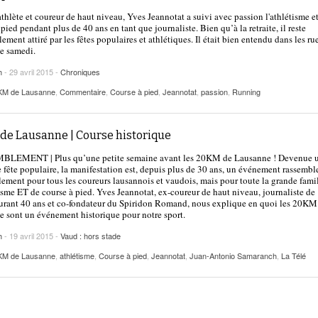
2025
| VAUD
PUBLICITÉ
thlète et coureur de haut niveau, Yves Jeannotat a suivi avec passion l'athlétisme et
 pied pendant plus de 40 ans en tant que journaliste. Bien qu’à la retraite, il reste
Lettre de fans à la néo-détentrice du RECORD
lement attiré par les fêtes populaires et athlétiques. Il était bien entendu dans les ru
- 9 mars 2025
e samedi.
D’EUROPE Ditaji Kambundji
h
- 29 avril 2015 -
Chroniques
Julien Wanders. Sensibilité, illusions, travail :
- 13 décembre
KM de Lausanne
,
Commentaire
,
Course à pied
,
Jeannotat
,
passion
,
Running
une lecture à ne pas manquer !
2024
Voir tout
de Lausanne | Course historique
LEMENT | Plus qu’une petite semaine avant les 20KM de Lausanne ! Devenue 
fête populaire, la manifestation est, depuis plus de 30 ans, un événement rassemble
ement pour tous les coureurs lausannois et vaudois, mais pour toute la grande fami
isme ET de course à pied. Yves Jeannotat, ex-coureur de haut niveau, journaliste de
rant 40 ans et co-fondateur du Spiridon Romand, nous explique en quoi les 20KM
 sont un événement historique pour notre sport.
h
- 19 avril 2015 -
Vaud : hors stade
KM de Lausanne
,
athlétisme
,
Course à pied
,
Jeannotat
,
Juan-Antonio Samaranch
,
La Télé