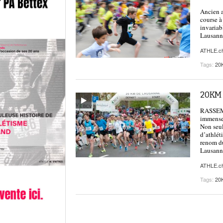
Ancien a
course à
invariab
Lausann
ATHLE.c
Tags:
20
20KM 
RASSEMB
immense 
Non seul
d’athlét
renom du
Lausanne
ATHLE.c
Tags:
20